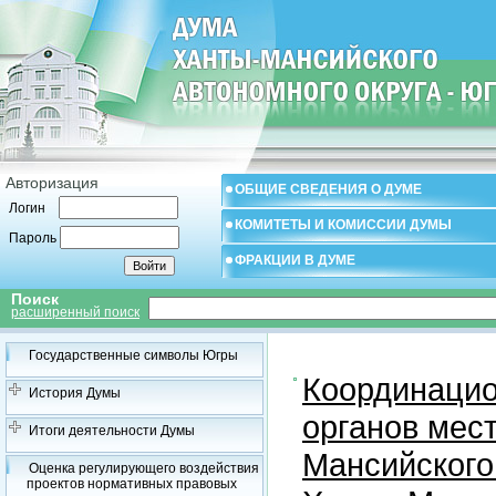
Авторизация
ОБЩИЕ СВЕДЕНИЯ О ДУМЕ
Логин
КОМИТЕТЫ И КОМИССИИ ДУМЫ
Пароль
ФРАКЦИИ В ДУМЕ
Поиск
расширенный поиск
Государственные символы Югры
Координацио
История Думы
органов мес
Итоги деятельности Думы
Мансийского
Оценка регулирующего воздействия
проектов нормативных правовых