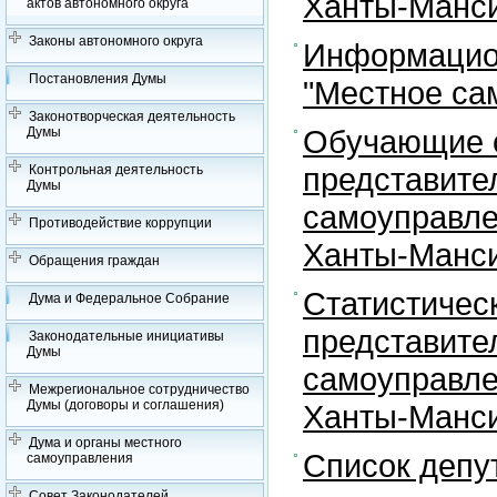
Ханты-Манси
актов автономного округа
Законы автономного округа
Информацион
Постановления Думы
"Местное са
Законотворческая деятельность
Обучающие с
Думы
представите
Контрольная деятельность
Думы
самоуправле
Противодействие коррупции
Ханты-Манси
Обращения граждан
Статистичес
Дума и Федеральное Собрание
представите
Законодательные инициативы
Думы
самоуправле
Межрегиональное сотрудничество
Думы (договоры и соглашения)
Ханты-Манси
Дума и органы местного
Список депу
самоуправления
Совет Законодателей