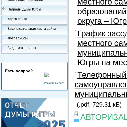
местного са
образований
Награды Думы Югры
округа – Юг
Карта сайта
Законодательная карта сайта
График засе
Фотоальбом
местного са
Видеоматериалы
муниципальн
Югры на ме
Есть вопрос?
Телефонный 
самоуправлен
Решаем вместе
муниципальны
(.pdf, 729.31 кБ)
АВТОРИЗА