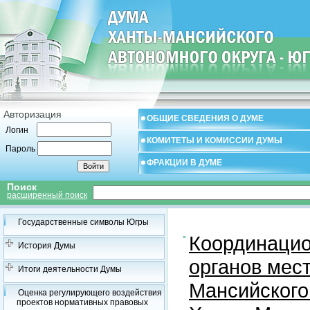
Авторизация
ОБЩИЕ СВЕДЕНИЯ О ДУМЕ
Логин
КОМИТЕТЫ И КОМИССИИ ДУМЫ
Пароль
ФРАКЦИИ В ДУМЕ
Поиск
расширенный поиск
Государственные символы Югры
Координацио
История Думы
органов мес
Итоги деятельности Думы
Мансийского
Оценка регулирующего воздействия
проектов нормативных правовых