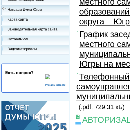
местного са
образований
Награды Думы Югры
округа – Юг
Карта сайта
Законодательная карта сайта
График засе
Фотоальбом
местного са
Видеоматериалы
муниципальн
Югры на ме
Есть вопрос?
Телефонный 
самоуправлен
Решаем вместе
муниципальны
(.pdf, 729.31 кБ)
АВТОРИЗА