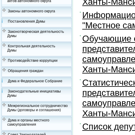
Ханты-Манси
актов автономного округа
Законы автономного округа
Информацион
Постановления Думы
"Местное са
Законотворческая деятельность
Обучающие с
Думы
представите
Контрольная деятельность
Думы
самоуправле
Противодействие коррупции
Ханты-Манси
Обращения граждан
Статистичес
Дума и Федеральное Собрание
представите
Законодательные инициативы
Думы
самоуправле
Межрегиональное сотрудничество
Думы (договоры и соглашения)
Ханты-Манси
Дума и органы местного
Список депу
самоуправления
Совет Законодателей