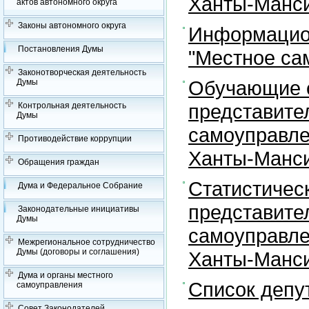
Ханты-Манси
актов автономного округа
Законы автономного округа
Информацион
Постановления Думы
"Местное са
Законотворческая деятельность
Обучающие с
Думы
представите
Контрольная деятельность
Думы
самоуправле
Противодействие коррупции
Ханты-Манси
Обращения граждан
Статистичес
Дума и Федеральное Собрание
представите
Законодательные инициативы
Думы
самоуправле
Межрегиональное сотрудничество
Думы (договоры и соглашения)
Ханты-Манси
Дума и органы местного
Список депу
самоуправления
Совет Законодателей