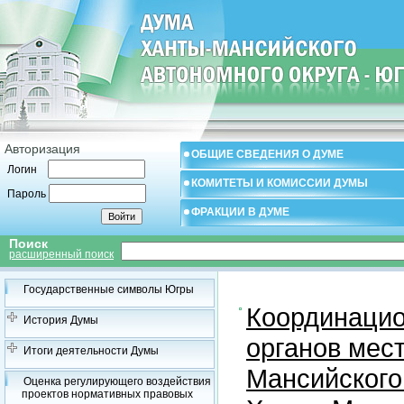
Авторизация
ОБЩИЕ СВЕДЕНИЯ О ДУМЕ
Логин
КОМИТЕТЫ И КОМИССИИ ДУМЫ
Пароль
ФРАКЦИИ В ДУМЕ
Поиск
расширенный поиск
Государственные символы Югры
Координацио
История Думы
органов мес
Итоги деятельности Думы
Мансийского
Оценка регулирующего воздействия
проектов нормативных правовых