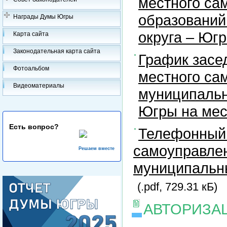
местного са
образований
Награды Думы Югры
округа – Юг
Карта сайта
Законодательная карта сайта
График засе
Фотоальбом
местного са
Видеоматериалы
муниципальн
Югры на ме
Есть вопрос?
Телефонный 
самоуправлен
Решаем вместе
муниципальны
(.pdf, 729.31 кБ)
АВТОРИЗА