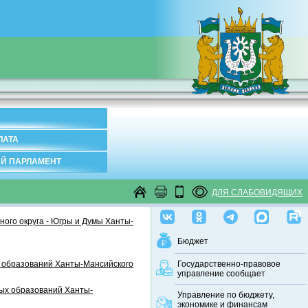
ЛАТА
Й ПАРЛАМЕНТ
ДЛЯ СЛАБОВИДЯЩИХ
ого округа - Югры и Думы Ханты-
Бюджет
 образований Ханты-Мансийского
Государственно-правовое
управление сообщает
ных образований Ханты-
Управление по бюджету,
экономике и финансам