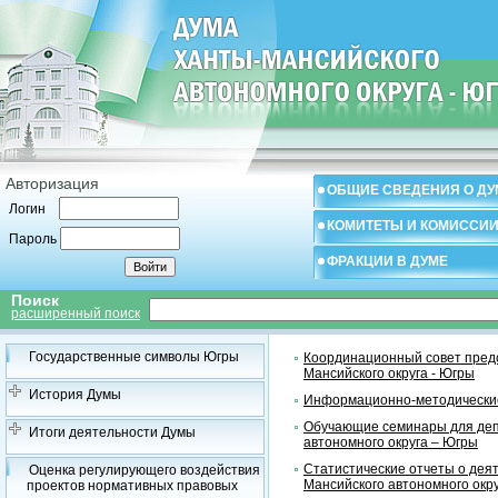
Авторизация
ОБЩИЕ СВЕДЕНИЯ О ДУ
Логин
КОМИТЕТЫ И КОМИССИ
Пароль
ФРАКЦИИ В ДУМЕ
Поиск
расширенный поиск
Государственные символы Югры
Координационный совет предс
Мансийского округа - Югры
История Думы
Информационно-методические
Обучающие семинары для деп
Итоги деятельности Думы
автономного округа – Югры
Статистические отчеты о дея
Оценка регулирующего воздействия
Мансийского автономного окр
проектов нормативных правовых