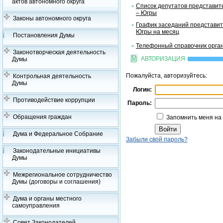
актов автономного округа
Список депутатов представит
– Югры
Законы автономного округа
График заседаний представит
Югры на месяц
Постановления Думы
Телефонный справочник орган
Законотворческая деятельность
АВТОРИЗАЦИЯ
Думы
Пожалуйста, авторизуйтесь:
Контрольная деятельность
Думы
Логин:
Противодействие коррупции
Пароль:
Обращения граждан
Запомнить меня на
Дума и Федеральное Собрание
Забыли свой пароль?
Законодательные инициативы
Думы
Межрегиональное сотрудничество
Думы (договоры и соглашения)
Дума и органы местного
самоуправления
Совет Законодателей