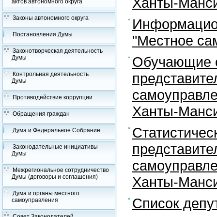
Ханты-Манси
актов автономного округа
Законы автономного округа
Информацион
Постановления Думы
"Местное са
Законотворческая деятельность
Обучающие с
Думы
представите
Контрольная деятельность
Думы
самоуправле
Противодействие коррупции
Ханты-Манси
Обращения граждан
Статистичес
Дума и Федеральное Собрание
представите
Законодательные инициативы
Думы
самоуправле
Межрегиональное сотрудничество
Думы (договоры и соглашения)
Ханты-Манси
Дума и органы местного
Список депу
самоуправления
Совет Законодателей