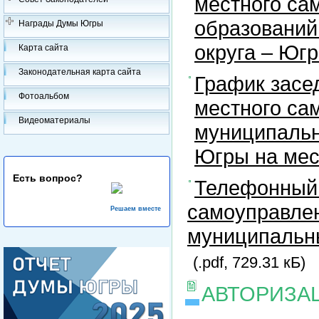
местного са
образований
Награды Думы Югры
округа – Юг
Карта сайта
Законодательная карта сайта
График засе
Фотоальбом
местного са
Видеоматериалы
муниципальн
Югры на ме
Есть вопрос?
Телефонный 
самоуправлен
Решаем вместе
муниципальны
(.pdf, 729.31 кБ)
АВТОРИЗА