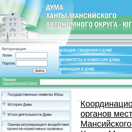
Авторизация
ОБЩИЕ СВЕДЕНИЯ О ДУМЕ
Логин
КОМИТЕТЫ И КОМИССИИ ДУМЫ
Пароль
ФРАКЦИИ В ДУМЕ
Поиск
расширенный поиск
Государственные символы Югры
Координацио
История Думы
органов мес
Итоги деятельности Думы
Мансийского
Оценка регулирующего воздействия
проектов нормативных правовых