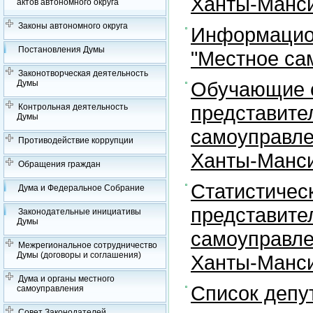
Ханты-Манси
актов автономного округа
Законы автономного округа
Информацион
Постановления Думы
"Местное са
Законотворческая деятельность
Обучающие с
Думы
представите
Контрольная деятельность
Думы
самоуправле
Противодействие коррупции
Ханты-Манси
Обращения граждан
Статистичес
Дума и Федеральное Собрание
представите
Законодательные инициативы
Думы
самоуправле
Межрегиональное сотрудничество
Думы (договоры и соглашения)
Ханты-Манси
Дума и органы местного
Список депу
самоуправления
Совет Законодателей