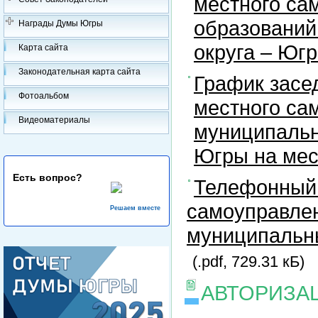
местного са
образований
Награды Думы Югры
округа – Юг
Карта сайта
Законодательная карта сайта
График засе
Фотоальбом
местного са
Видеоматериалы
муниципальн
Югры на ме
Есть вопрос?
Телефонный 
самоуправлен
Решаем вместе
муниципальны
(.pdf, 729.31 кБ)
АВТОРИЗА