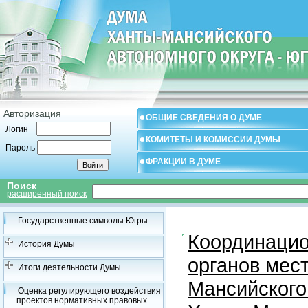
Авторизация
ОБЩИЕ СВЕДЕНИЯ О ДУМЕ
Логин
КОМИТЕТЫ И КОМИССИИ ДУМЫ
Пароль
ФРАКЦИИ В ДУМЕ
Поиск
расширенный поиск
Государственные символы Югры
Координацио
История Думы
органов мес
Итоги деятельности Думы
Мансийского
Оценка регулирующего воздействия
проектов нормативных правовых