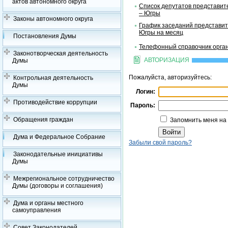
актов автономного округа
Список депутатов представит
– Югры
Законы автономного округа
График заседаний представит
Югры на месяц
Постановления Думы
Телефонный справочник орган
Законотворческая деятельность
АВТОРИЗАЦИЯ
Думы
Пожалуйста, авторизуйтесь:
Контрольная деятельность
Думы
Логин:
Противодействие коррупции
Пароль:
Обращения граждан
Запомнить меня на
Дума и Федеральное Собрание
Забыли свой пароль?
Законодательные инициативы
Думы
Межрегиональное сотрудничество
Думы (договоры и соглашения)
Дума и органы местного
самоуправления
Совет Законодателей