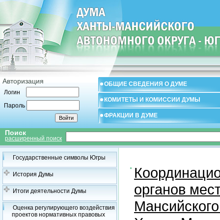
Авторизация
ОБЩИЕ СВЕДЕНИЯ О ДУМЕ
Логин
КОМИТЕТЫ И КОМИССИИ ДУМЫ
Пароль
ФРАКЦИИ В ДУМЕ
Поиск
расширенный поиск
Государственные символы Югры
Координацио
История Думы
органов мес
Итоги деятельности Думы
Мансийского
Оценка регулирующего воздействия
проектов нормативных правовых