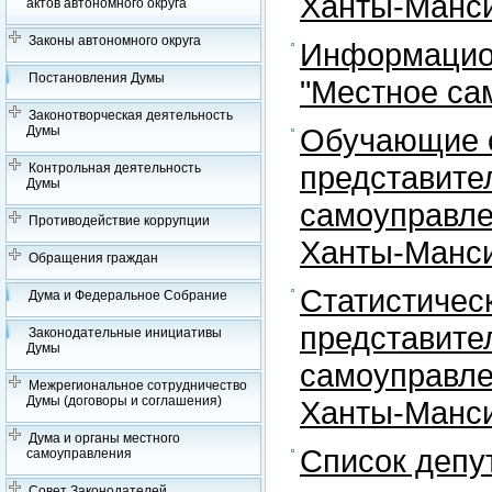
Ханты-Манси
актов автономного округа
Законы автономного округа
Информацион
Постановления Думы
"Местное са
Законотворческая деятельность
Обучающие с
Думы
представите
Контрольная деятельность
Думы
самоуправле
Противодействие коррупции
Ханты-Манси
Обращения граждан
Статистичес
Дума и Федеральное Собрание
представите
Законодательные инициативы
Думы
самоуправле
Межрегиональное сотрудничество
Думы (договоры и соглашения)
Ханты-Манси
Дума и органы местного
Список депу
самоуправления
Совет Законодателей