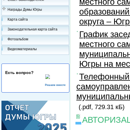
местного са
образований
Награды Думы Югры
округа – Юг
Карта сайта
Законодательная карта сайта
График засе
Фотоальбом
местного са
Видеоматериалы
муниципальн
Югры на ме
Есть вопрос?
Телефонный 
самоуправлен
Решаем вместе
муниципальны
(.pdf, 729.31 кБ)
АВТОРИЗА