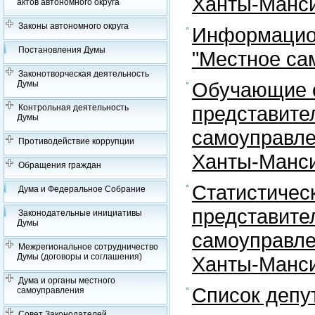
Ханты-Манси
актов автономного округа
Законы автономного округа
Информацион
Постановления Думы
"Местное са
Законотворческая деятельность
Обучающие с
Думы
представите
Контрольная деятельность
Думы
самоуправле
Противодействие коррупции
Ханты-Манси
Обращения граждан
Статистичес
Дума и Федеральное Собрание
представите
Законодательные инициативы
Думы
самоуправле
Межрегиональное сотрудничество
Думы (договоры и соглашения)
Ханты-Манси
Дума и органы местного
Список депу
самоуправления
Совет Законодателей