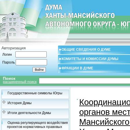
Авторизация
ОБЩИЕ СВЕДЕНИЯ О ДУМЕ
Логин
КОМИТЕТЫ И КОМИССИИ ДУМЫ
Пароль
ФРАКЦИИ В ДУМЕ
Поиск
расширенный поиск
Государственные символы Югры
Координацио
История Думы
органов мес
Итоги деятельности Думы
Мансийского
Оценка регулирующего воздействия
проектов нормативных правовых