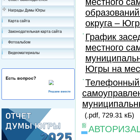
местного са
образований
Награды Думы Югры
округа – Юг
Карта сайта
Законодательная карта сайта
График засе
Фотоальбом
местного са
Видеоматериалы
муниципальн
Югры на ме
Есть вопрос?
Телефонный 
самоуправлен
Решаем вместе
муниципальны
(.pdf, 729.31 кБ)
АВТОРИЗА