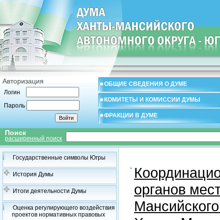
Авторизация
ОБЩИЕ СВЕДЕНИЯ О ДУМЕ
Логин
КОМИТЕТЫ И КОМИССИИ ДУМЫ
Пароль
ФРАКЦИИ В ДУМЕ
Поиск
расширенный поиск
Государственные символы Югры
Координацио
История Думы
органов мес
Итоги деятельности Думы
Мансийского
Оценка регулирующего воздействия
проектов нормативных правовых