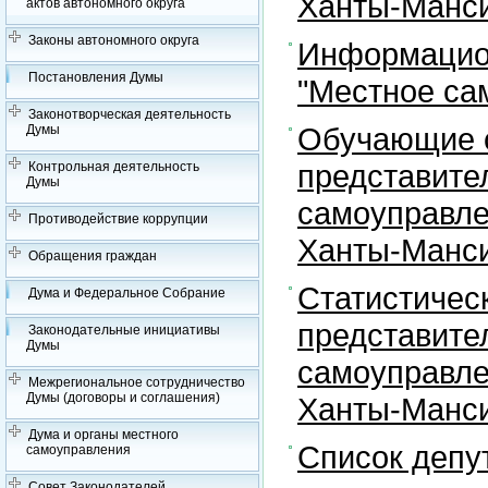
Ханты-Манси
актов автономного округа
Законы автономного округа
Информацион
Постановления Думы
"Местное са
Законотворческая деятельность
Обучающие с
Думы
представите
Контрольная деятельность
Думы
самоуправле
Противодействие коррупции
Ханты-Манси
Обращения граждан
Статистичес
Дума и Федеральное Собрание
представите
Законодательные инициативы
Думы
самоуправле
Межрегиональное сотрудничество
Думы (договоры и соглашения)
Ханты-Манси
Дума и органы местного
Список депу
самоуправления
Совет Законодателей