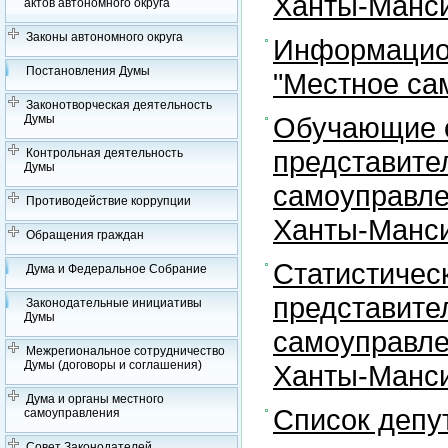
Ханты-Манси
актов автономного округа
Законы автономного округа
Информацион
Постановления Думы
"Местное са
Законотворческая деятельность
Обучающие с
Думы
представите
Контрольная деятельность
Думы
самоуправле
Противодействие коррупции
Ханты-Манси
Обращения граждан
Статистичес
Дума и Федеральное Собрание
представите
Законодательные инициативы
Думы
самоуправле
Межрегиональное сотрудничество
Думы (договоры и соглашения)
Ханты-Манси
Дума и органы местного
Список депу
самоуправления
Совет Законодателей