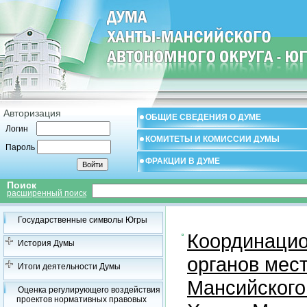
Авторизация
ОБЩИЕ СВЕДЕНИЯ О ДУМЕ
Логин
КОМИТЕТЫ И КОМИССИИ ДУМЫ
Пароль
ФРАКЦИИ В ДУМЕ
Поиск
расширенный поиск
Государственные символы Югры
Координацио
История Думы
органов мес
Итоги деятельности Думы
Мансийского
Оценка регулирующего воздействия
проектов нормативных правовых