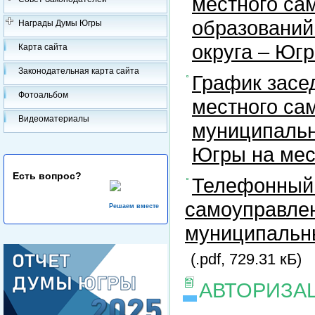
местного са
образований
Награды Думы Югры
округа – Юг
Карта сайта
Законодательная карта сайта
График засе
Фотоальбом
местного са
Видеоматериалы
муниципальн
Югры на ме
Есть вопрос?
Телефонный 
самоуправлен
Решаем вместе
муниципальны
(.pdf, 729.31 кБ)
АВТОРИЗА