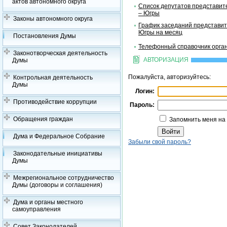
актов автономного округа
Список депутатов представит
– Югры
Законы автономного округа
График заседаний представит
Югры на месяц
Постановления Думы
Телефонный справочник орган
Законотворческая деятельность
АВТОРИЗАЦИЯ
Думы
Пожалуйста, авторизуйтесь:
Контрольная деятельность
Думы
Логин:
Противодействие коррупции
Пароль:
Обращения граждан
Запомнить меня на
Дума и Федеральное Собрание
Забыли свой пароль?
Законодательные инициативы
Думы
Межрегиональное сотрудничество
Думы (договоры и соглашения)
Дума и органы местного
самоуправления
Совет Законодателей