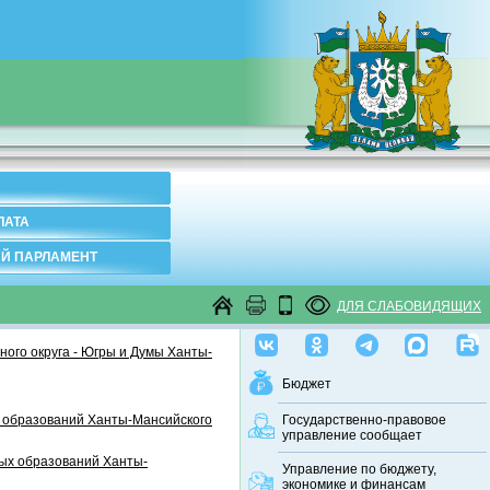
ЛАТА
Й ПАРЛАМЕНТ
ДЛЯ СЛАБОВИДЯЩИХ
ого округа - Югры и Думы Ханты-
Бюджет
 образований Ханты-Мансийского
Государственно-правовое
управление сообщает
ных образований Ханты-
Управление по бюджету,
экономике и финансам