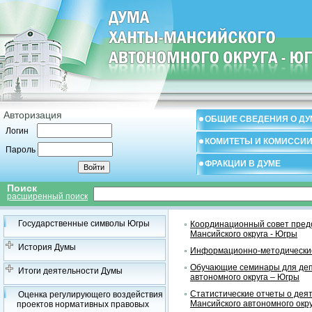
Авторизация
ОБЩИЕ СВЕДЕНИЯ О ДУ
Логин
КОМИТЕТЫ И КОМИССИ
Пароль
ФРАКЦИИ В ДУМЕ
Поиск
расширенный поиск
Государственные символы Югры
Координационный совет предс
Мансийского округа - Югры
История Думы
Информационно-методические
Обучающие семинары для деп
Итоги деятельности Думы
автономного округа – Югры
Статистические отчеты о дея
Оценка регулирующего воздействия
Мансийского автономного окр
проектов нормативных правовых