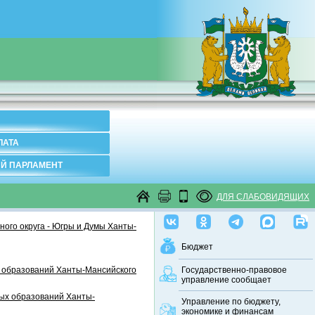
ЛАТА
Й ПАРЛАМЕНТ
ДЛЯ СЛАБОВИДЯЩИХ
ого округа - Югры и Думы Ханты-
Бюджет
 образований Ханты-Мансийского
Государственно-правовое
управление сообщает
ных образований Ханты-
Управление по бюджету,
экономике и финансам