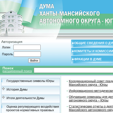
Авторизация
ОБЩИЕ СВЕДЕНИЯ О ДУ
Логин
КОМИТЕТЫ И КОМИССИ
Пароль
ФРАКЦИИ В ДУМЕ
Поиск
расширенный поиск
Государственные символы Югры
Координационный совет предс
Мансийского округа - Югры
История Думы
Информационно-методические
Обучающие семинары для деп
Итоги деятельности Думы
автономного округа – Югры
Статистические отчеты о дея
Оценка регулирующего воздействия
Мансийского автономного окр
проектов нормативных правовых