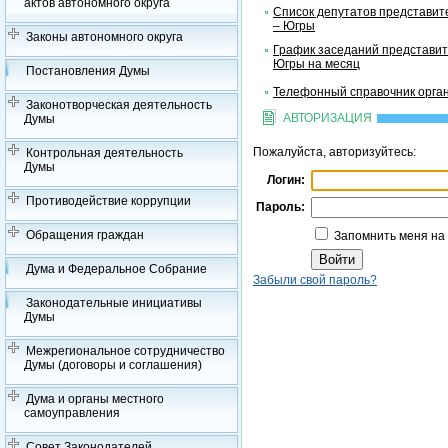
актов автономного округа
Список депутатов представит
– Югры
Законы автономного округа
График заседаний представит
Югры на месяц
Постановления Думы
Телефонный справочник орган
Законотворческая деятельность
АВТОРИЗАЦИЯ
Думы
Пожалуйста, авторизуйтесь:
Контрольная деятельность
Думы
Логин:
Противодействие коррупции
Пароль:
Обращения граждан
Запомнить меня на
Дума и Федеральное Собрание
Забыли свой пароль?
Законодательные инициативы
Думы
Межрегиональное сотрудничество
Думы (договоры и соглашения)
Дума и органы местного
самоуправления
Совет Законодателей