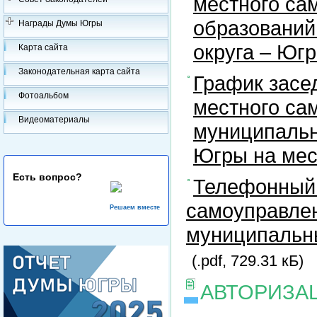
местного са
образований
Награды Думы Югры
округа – Юг
Карта сайта
Законодательная карта сайта
График засе
Фотоальбом
местного са
Видеоматериалы
муниципальн
Югры на ме
Есть вопрос?
Телефонный 
самоуправлен
Решаем вместе
муниципальны
(.pdf, 729.31 кБ)
АВТОРИЗА