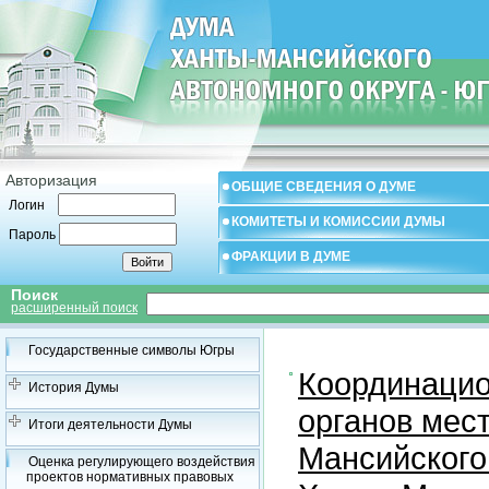
Авторизация
ОБЩИЕ СВЕДЕНИЯ О ДУМЕ
Логин
КОМИТЕТЫ И КОМИССИИ ДУМЫ
Пароль
ФРАКЦИИ В ДУМЕ
Поиск
расширенный поиск
Государственные символы Югры
Координацио
История Думы
органов мес
Итоги деятельности Думы
Мансийского
Оценка регулирующего воздействия
проектов нормативных правовых