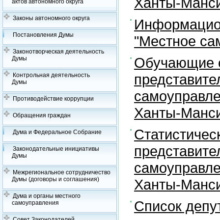
Ханты-Манси
актов автономного округа
Законы автономного округа
Информацион
Постановления Думы
"Местное са
Законотворческая деятельность
Обучающие с
Думы
представите
Контрольная деятельность
Думы
самоуправле
Противодействие коррупции
Ханты-Манси
Обращения граждан
Статистичес
Дума и Федеральное Собрание
представите
Законодательные инициативы
Думы
самоуправле
Межрегиональное сотрудничество
Думы (договоры и соглашения)
Ханты-Манси
Дума и органы местного
Список депу
самоуправления
Совет Законодателей