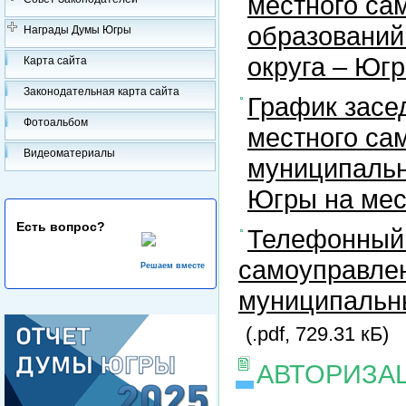
местного са
образований
Награды Думы Югры
округа – Юг
Карта сайта
Законодательная карта сайта
График засе
Фотоальбом
местного са
Видеоматериалы
муниципальн
Югры на ме
Есть вопрос?
Телефонный 
самоуправлен
Решаем вместе
муниципальны
(.pdf, 729.31 кБ)
АВТОРИЗА