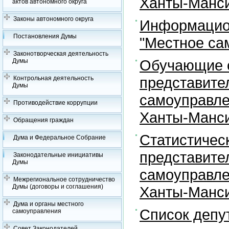
Ханты-Манси
актов автономного округа
Законы автономного округа
Информацион
Постановления Думы
"Местное са
Законотворческая деятельность
Обучающие с
Думы
представите
Контрольная деятельность
Думы
самоуправле
Противодействие коррупции
Ханты-Манси
Обращения граждан
Статистичес
Дума и Федеральное Собрание
представите
Законодательные инициативы
Думы
самоуправле
Межрегиональное сотрудничество
Думы (договоры и соглашения)
Ханты-Манси
Дума и органы местного
Список депу
самоуправления
Совет Законодателей