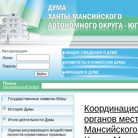
Авторизация
ОБЩИЕ СВЕДЕНИЯ О ДУМЕ
Логин
КОМИТЕТЫ И КОМИССИИ ДУМЫ
Пароль
ФРАКЦИИ В ДУМЕ
Поиск
расширенный поиск
Государственные символы Югры
Координацио
История Думы
органов мес
Итоги деятельности Думы
Мансийского
Оценка регулирующего воздействия
проектов нормативных правовых