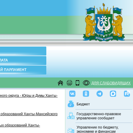
ЛАТА
Й ПАРЛАМЕНТ
ДЛЯ СЛАБОВИДЯЩИХ
ого округа - Югры и Думы Ханты-
Бюджет
 образований Ханты-Мансийского
Государственно-правовое
управление сообщает
ных образований Ханты-
Управление по бюджету,
экономике и финансам