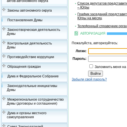
актов автономного округа
Список депутатов представит
– Югры
Законы автономного округа
График заседаний представит
Югры на месяц
Постановления Думы
Телефонный справочник орган
Законотворческая деятельность
АВТОРИЗАЦИЯ
Думы
Пожалуйста, авторизуйтесь:
Контрольная деятельность
Думы
Логин:
Противодействие коррупции
Пароль:
Обращения граждан
Запомнить меня на
Дума и Федеральное Собрание
Забыли свой пароль?
Законодательные инициативы
Думы
Межрегиональное сотрудничество
Думы (договоры и соглашения)
Дума и органы местного
самоуправления
Совет Законодателей