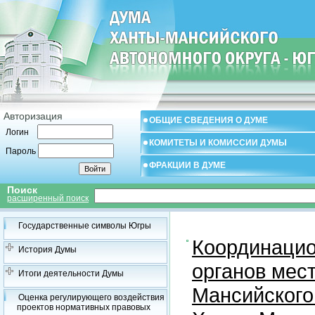
Авторизация
ОБЩИЕ СВЕДЕНИЯ О ДУМЕ
Логин
КОМИТЕТЫ И КОМИССИИ ДУМЫ
Пароль
ФРАКЦИИ В ДУМЕ
Поиск
расширенный поиск
Государственные символы Югры
Координацио
История Думы
органов мес
Итоги деятельности Думы
Мансийского
Оценка регулирующего воздействия
проектов нормативных правовых