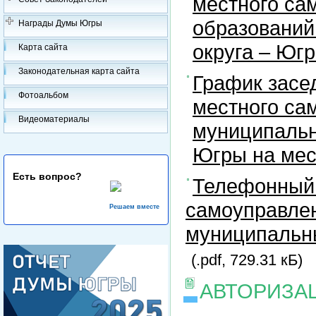
местного са
образований
Награды Думы Югры
округа – Юг
Карта сайта
Законодательная карта сайта
График засе
Фотоальбом
местного са
Видеоматериалы
муниципальн
Югры на ме
Есть вопрос?
Телефонный 
самоуправлен
Решаем вместе
муниципальны
(.pdf, 729.31 кБ)
АВТОРИЗА