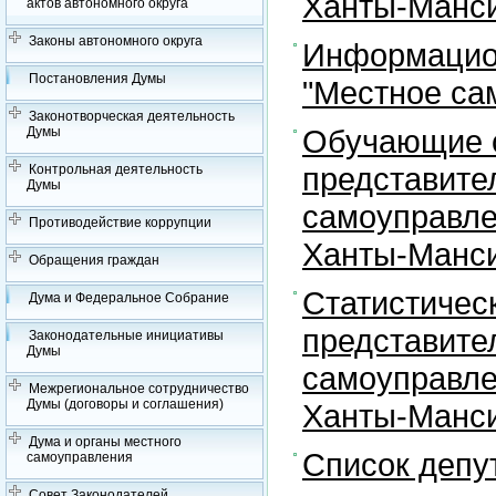
Ханты-Манси
актов автономного округа
Законы автономного округа
Информацион
Постановления Думы
"Местное са
Законотворческая деятельность
Обучающие с
Думы
представите
Контрольная деятельность
Думы
самоуправле
Противодействие коррупции
Ханты-Манси
Обращения граждан
Статистичес
Дума и Федеральное Собрание
представите
Законодательные инициативы
Думы
самоуправле
Межрегиональное сотрудничество
Думы (договоры и соглашения)
Ханты-Манси
Дума и органы местного
Список депу
самоуправления
Совет Законодателей