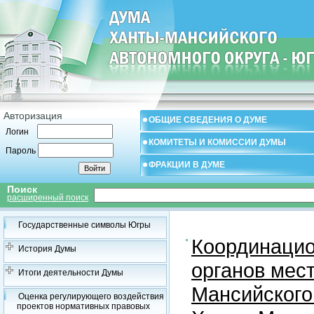
Авторизация
ОБЩИЕ СВЕДЕНИЯ О ДУМЕ
Логин
КОМИТЕТЫ И КОМИССИИ ДУМЫ
Пароль
ФРАКЦИИ В ДУМЕ
Поиск
расширенный поиск
Государственные символы Югры
Координацио
История Думы
органов мес
Итоги деятельности Думы
Мансийского
Оценка регулирующего воздействия
проектов нормативных правовых