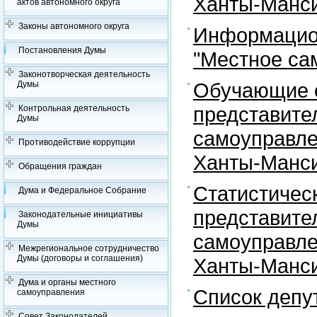
Ханты-Манси
актов автономного округа
Законы автономного округа
Информацион
Постановления Думы
"Местное са
Законотворческая деятельность
Обучающие с
Думы
представите
Контрольная деятельность
Думы
самоуправле
Противодействие коррупции
Ханты-Манси
Обращения граждан
Статистичес
Дума и Федеральное Собрание
представите
Законодательные инициативы
Думы
самоуправле
Межрегиональное сотрудничество
Думы (договоры и соглашения)
Ханты-Манси
Дума и органы местного
Список депу
самоуправления
Совет Законодателей