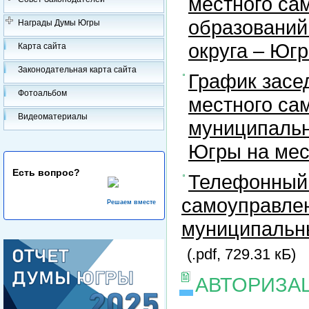
местного са
образований
Награды Думы Югры
округа – Юг
Карта сайта
Законодательная карта сайта
График засе
Фотоальбом
местного са
Видеоматериалы
муниципальн
Югры на ме
Есть вопрос?
Телефонный 
самоуправлен
Решаем вместе
муниципальны
(.pdf, 729.31 кБ)
АВТОРИЗА