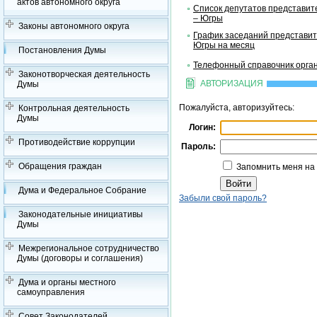
актов автономного округа
Список депутатов представит
– Югры
Законы автономного округа
График заседаний представит
Югры на месяц
Постановления Думы
Телефонный справочник орган
Законотворческая деятельность
АВТОРИЗАЦИЯ
Думы
Пожалуйста, авторизуйтесь:
Контрольная деятельность
Думы
Логин:
Противодействие коррупции
Пароль:
Обращения граждан
Запомнить меня на
Дума и Федеральное Собрание
Забыли свой пароль?
Законодательные инициативы
Думы
Межрегиональное сотрудничество
Думы (договоры и соглашения)
Дума и органы местного
самоуправления
Совет Законодателей