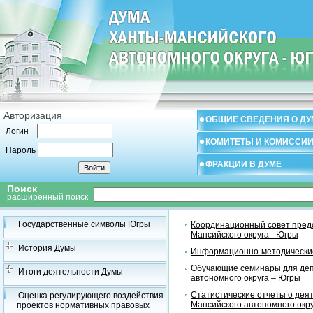
Авторизация
ОБЩИЕ СВЕДЕНИЯ О ДУ
Логин
КОМИТЕТЫ И КОМИССИ
Пароль
ФРАКЦИИ В ДУМЕ
Поиск
расширенный поиск
Государственные символы Югры
Координационный совет предс
Мансийского округа - Югры
История Думы
Информационно-методические
Обучающие семинары для деп
Итоги деятельности Думы
автономного округа – Югры
Статистические отчеты о дея
Оценка регулирующего воздействия
Мансийского автономного окр
проектов нормативных правовых