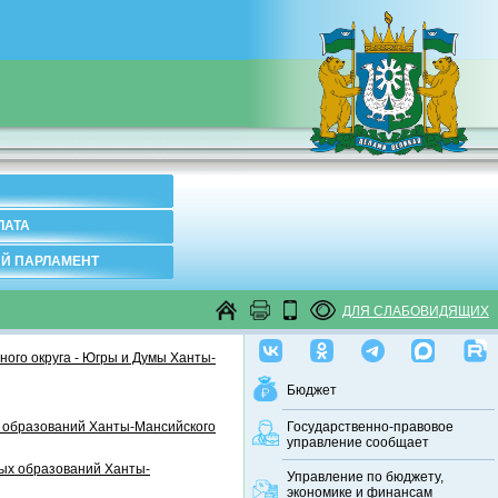
ЛАТА
Й ПАРЛАМЕНТ
ДЛЯ СЛАБОВИДЯЩИХ
ого округа - Югры и Думы Ханты-
Бюджет
 образований Ханты-Мансийского
Государственно-правовое
управление сообщает
ных образований Ханты-
Управление по бюджету,
экономике и финансам