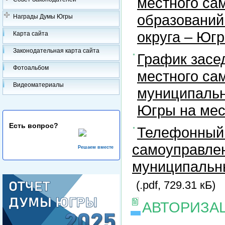
местного са
образований
Награды Думы Югры
округа – Юг
Карта сайта
Законодательная карта сайта
График засе
Фотоальбом
местного са
Видеоматериалы
муниципальн
Югры на ме
Есть вопрос?
Телефонный 
самоуправлен
Решаем вместе
муниципальны
(.pdf, 729.31 кБ)
АВТОРИЗА