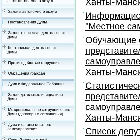
Ханты-Манси
актов автономного округа
Законы автономного округа
Информацион
Постановления Думы
"Местное са
Законотворческая деятельность
Обучающие с
Думы
представите
Контрольная деятельность
Думы
самоуправле
Противодействие коррупции
Ханты-Манси
Обращения граждан
Статистичес
Дума и Федеральное Собрание
представите
Законодательные инициативы
Думы
самоуправле
Межрегиональное сотрудничество
Думы (договоры и соглашения)
Ханты-Манси
Дума и органы местного
Список депу
самоуправления
Совет Законодателей