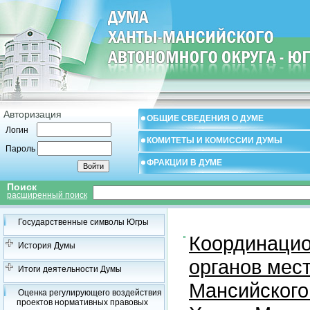
Авторизация
ОБЩИЕ СВЕДЕНИЯ О ДУМЕ
Логин
КОМИТЕТЫ И КОМИССИИ ДУМЫ
Пароль
ФРАКЦИИ В ДУМЕ
Поиск
расширенный поиск
Государственные символы Югры
Координацио
История Думы
органов мес
Итоги деятельности Думы
Мансийского
Оценка регулирующего воздействия
проектов нормативных правовых