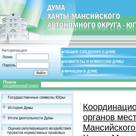
Авторизация
ОБЩИЕ СВЕДЕНИЯ О ДУМЕ
Логин
КОМИТЕТЫ И КОМИССИИ ДУМЫ
Пароль
ФРАКЦИИ В ДУМЕ
Поиск
расширенный поиск
Государственные символы Югры
Координацио
История Думы
органов мес
Итоги деятельности Думы
Мансийского
Оценка регулирующего воздействия
проектов нормативных правовых