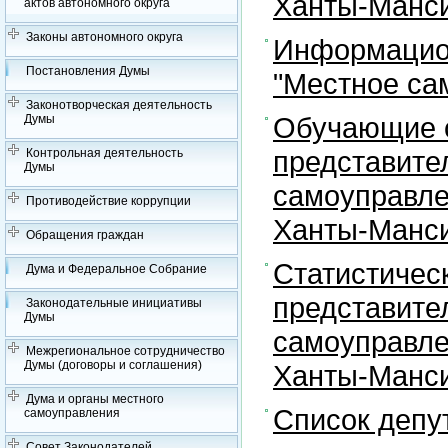
Ханты-Манси
актов автономного округа
Законы автономного округа
Информацион
Постановления Думы
"Местное са
Законотворческая деятельность
Обучающие с
Думы
представите
Контрольная деятельность
Думы
самоуправле
Противодействие коррупции
Ханты-Манси
Обращения граждан
Статистичес
Дума и Федеральное Собрание
представите
Законодательные инициативы
Думы
самоуправле
Межрегиональное сотрудничество
Думы (договоры и соглашения)
Ханты-Манси
Дума и органы местного
Список депу
самоуправления
Совет Законодателей