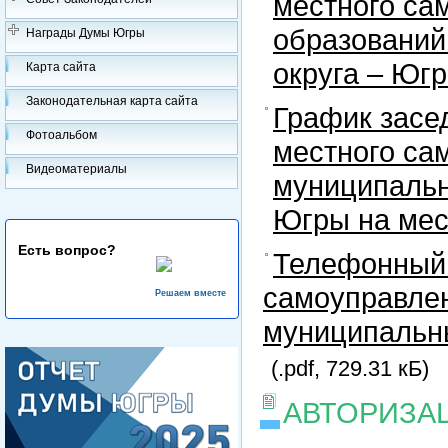
местного са
образований
Награды Думы Югры
округа – Юг
Карта сайта
Законодательная карта сайта
График засе
Фотоальбом
местного са
Видеоматериалы
муниципальн
Югры на ме
Есть вопрос?
Телефонный 
самоуправлен
Решаем вместе
муниципальны
(.pdf, 729.31 кБ)
АВТОРИЗА