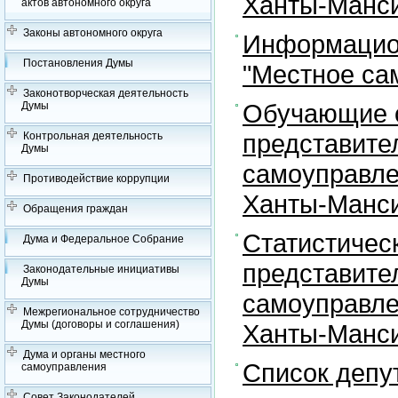
Ханты-Манси
актов автономного округа
Законы автономного округа
Информацион
Постановления Думы
"Местное са
Законотворческая деятельность
Обучающие с
Думы
представите
Контрольная деятельность
Думы
самоуправле
Противодействие коррупции
Ханты-Манси
Обращения граждан
Статистичес
Дума и Федеральное Собрание
представите
Законодательные инициативы
Думы
самоуправле
Межрегиональное сотрудничество
Думы (договоры и соглашения)
Ханты-Манси
Дума и органы местного
Список депу
самоуправления
Совет Законодателей