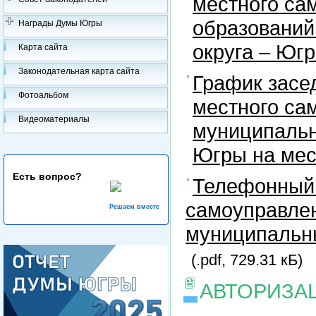
местного са
образований
Награды Думы Югры
округа – Юг
Карта сайта
Законодательная карта сайта
График засе
Фотоальбом
местного са
Видеоматериалы
муниципальн
Югры на ме
Есть вопрос?
Телефонный 
самоуправлен
Решаем вместе
муниципальны
(.pdf, 729.31 кБ)
АВТОРИЗА