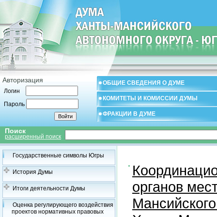
Авторизация
ОБЩИЕ СВЕДЕНИЯ О ДУМЕ
Логин
КОМИТЕТЫ И КОМИССИИ ДУМЫ
Пароль
ФРАКЦИИ В ДУМЕ
Поиск
расширенный поиск
Государственные символы Югры
Координацио
История Думы
органов мес
Итоги деятельности Думы
Мансийского
Оценка регулирующего воздействия
проектов нормативных правовых