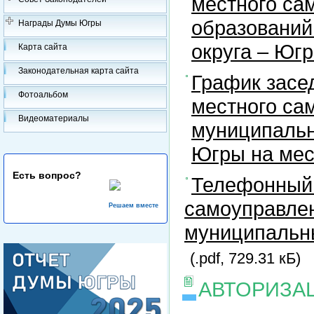
местного са
образований
Награды Думы Югры
округа – Юг
Карта сайта
Законодательная карта сайта
График засе
Фотоальбом
местного са
Видеоматериалы
муниципальн
Югры на ме
Есть вопрос?
Телефонный 
самоуправлен
Решаем вместе
муниципальны
(.pdf, 729.31 кБ)
АВТОРИЗА