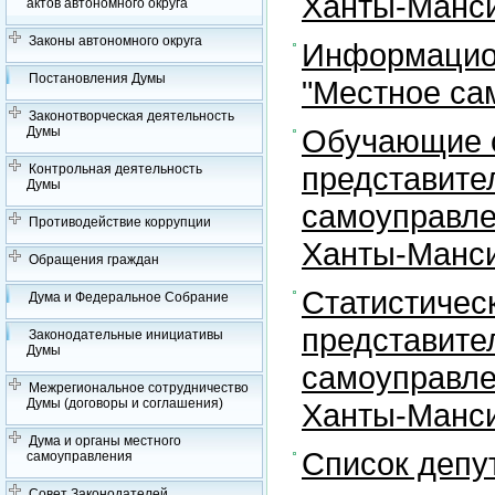
Ханты-Манси
актов автономного округа
Законы автономного округа
Информацион
Постановления Думы
"Местное са
Законотворческая деятельность
Обучающие с
Думы
представите
Контрольная деятельность
Думы
самоуправле
Противодействие коррупции
Ханты-Манси
Обращения граждан
Статистичес
Дума и Федеральное Собрание
представите
Законодательные инициативы
Думы
самоуправле
Межрегиональное сотрудничество
Думы (договоры и соглашения)
Ханты-Манси
Дума и органы местного
Список депу
самоуправления
Совет Законодателей