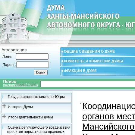
Авторизация
ОБЩИЕ СВЕДЕНИЯ О ДУМЕ
Логин
КОМИТЕТЫ И КОМИССИИ ДУМЫ
Пароль
ФРАКЦИИ В ДУМЕ
Поиск
расширенный поиск
Государственные символы Югры
Координацио
История Думы
органов мес
Итоги деятельности Думы
Мансийского
Оценка регулирующего воздействия
проектов нормативных правовых