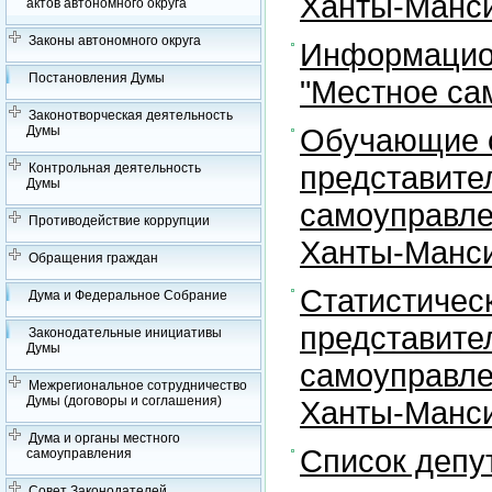
Ханты-Манси
актов автономного округа
Законы автономного округа
Информацион
Постановления Думы
"Местное са
Законотворческая деятельность
Обучающие с
Думы
представите
Контрольная деятельность
Думы
самоуправле
Противодействие коррупции
Ханты-Манси
Обращения граждан
Статистичес
Дума и Федеральное Собрание
представите
Законодательные инициативы
Думы
самоуправле
Межрегиональное сотрудничество
Думы (договоры и соглашения)
Ханты-Манси
Дума и органы местного
Список депу
самоуправления
Совет Законодателей