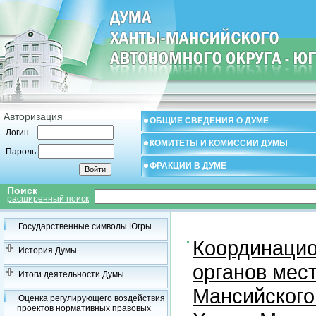
Авторизация
ОБЩИЕ СВЕДЕНИЯ О ДУМЕ
Логин
КОМИТЕТЫ И КОМИССИИ ДУМЫ
Пароль
ФРАКЦИИ В ДУМЕ
Поиск
расширенный поиск
Государственные символы Югры
Координацио
История Думы
органов мес
Итоги деятельности Думы
Мансийского
Оценка регулирующего воздействия
проектов нормативных правовых