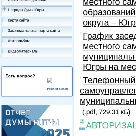
местного са
образований
Награды Думы Югры
округа – Юг
Карта сайта
Законодательная карта сайта
График засе
Фотоальбом
местного са
Видеоматериалы
муниципальн
Югры на ме
Есть вопрос?
Телефонный 
самоуправлен
Решаем вместе
муниципальны
(.pdf, 729.31 кБ)
АВТОРИЗА