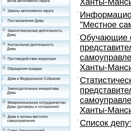
Ханты-Манси
актов автономного округа
Законы автономного округа
Информацион
Постановления Думы
"Местное са
Законотворческая деятельность
Обучающие с
Думы
представите
Контрольная деятельность
Думы
самоуправле
Противодействие коррупции
Ханты-Манси
Обращения граждан
Статистичес
Дума и Федеральное Собрание
представите
Законодательные инициативы
Думы
самоуправле
Межрегиональное сотрудничество
Думы (договоры и соглашения)
Ханты-Манси
Дума и органы местного
Список депу
самоуправления
Совет Законодателей