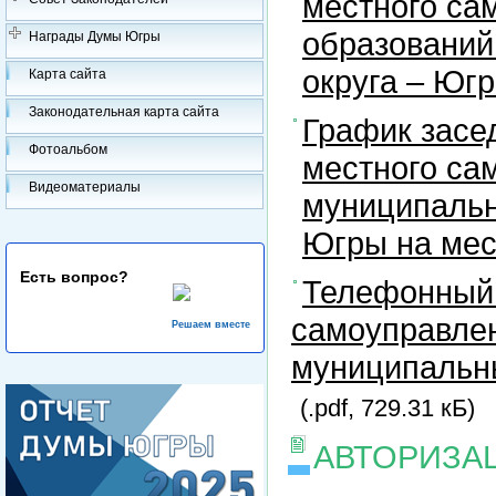
местного са
образований
Награды Думы Югры
округа – Юг
Карта сайта
Законодательная карта сайта
График засе
Фотоальбом
местного са
Видеоматериалы
муниципальн
Югры на ме
Есть вопрос?
Телефонный 
самоуправлен
Решаем вместе
муниципальны
(.pdf, 729.31 кБ)
АВТОРИЗА