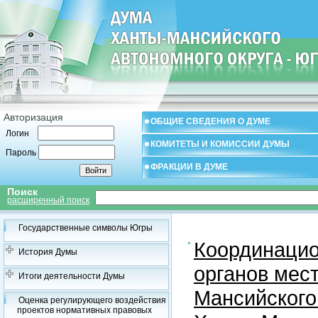
Авторизация
ОБЩИЕ СВЕДЕНИЯ О ДУМЕ
Логин
КОМИТЕТЫ И КОМИССИИ ДУМЫ
Пароль
ФРАКЦИИ В ДУМЕ
Поиск
расширенный поиск
Государственные символы Югры
Координацио
История Думы
органов мес
Итоги деятельности Думы
Мансийского
Оценка регулирующего воздействия
проектов нормативных правовых