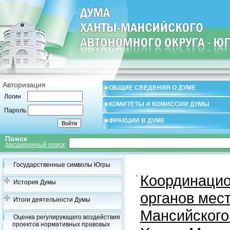
Авторизация
ОБЩИЕ СВЕДЕНИЯ О ДУМЕ
Логин
КОМИТЕТЫ И КОМИССИИ ДУМЫ
Пароль
ФРАКЦИИ В ДУМЕ
Поиск
расширенный поиск
Государственные символы Югры
Координацио
История Думы
органов мес
Итоги деятельности Думы
Мансийского
Оценка регулирующего воздействия
проектов нормативных правовых