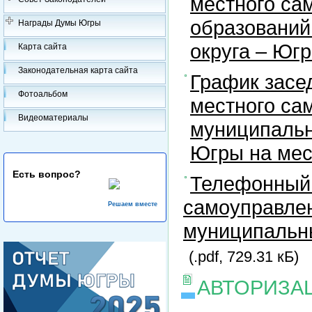
местного са
образований
Награды Думы Югры
округа – Юг
Карта сайта
Законодательная карта сайта
График засе
Фотоальбом
местного са
Видеоматериалы
муниципальн
Югры на ме
Есть вопрос?
Телефонный 
самоуправлен
Решаем вместе
муниципальны
(.pdf, 729.31 кБ)
АВТОРИЗА