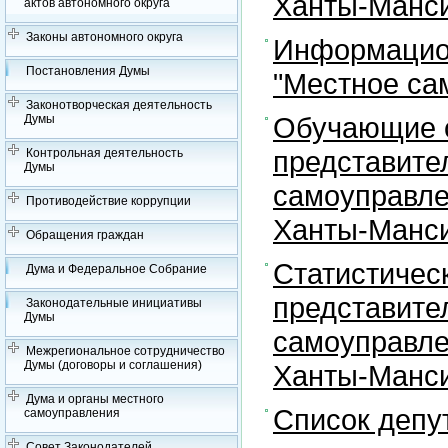
Ханты-Манси
актов автономного округа
Законы автономного округа
Информацион
Постановления Думы
"Местное са
Законотворческая деятельность
Обучающие с
Думы
представите
Контрольная деятельность
Думы
самоуправле
Противодействие коррупции
Ханты-Манси
Обращения граждан
Статистичес
Дума и Федеральное Собрание
представите
Законодательные инициативы
Думы
самоуправле
Межрегиональное сотрудничество
Думы (договоры и соглашения)
Ханты-Манси
Дума и органы местного
Список депу
самоуправления
Совет Законодателей