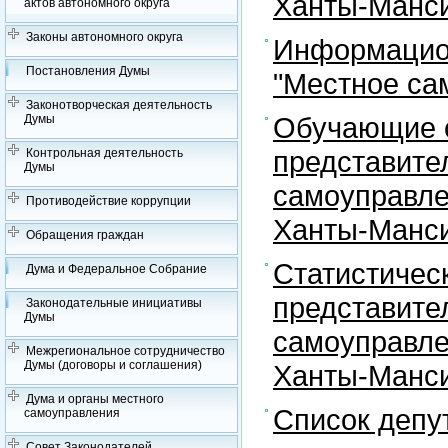
Ханты-Манси
актов автономного округа
Законы автономного округа
Информацион
Постановления Думы
"Местное са
Законотворческая деятельность
Обучающие с
Думы
представите
Контрольная деятельность
Думы
самоуправле
Противодействие коррупции
Ханты-Манси
Обращения граждан
Статистичес
Дума и Федеральное Собрание
представите
Законодательные инициативы
Думы
самоуправле
Межрегиональное сотрудничество
Думы (договоры и соглашения)
Ханты-Манси
Дума и органы местного
Список депу
самоуправления
Совет Законодателей