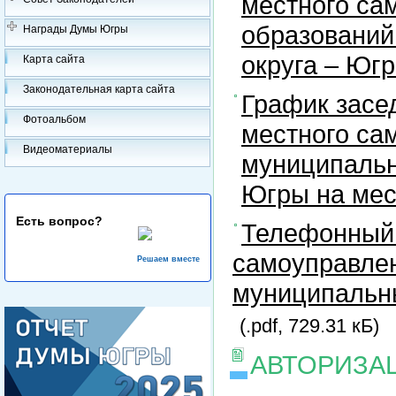
местного са
образований
Награды Думы Югры
округа – Юг
Карта сайта
Законодательная карта сайта
График засе
Фотоальбом
местного са
Видеоматериалы
муниципальн
Югры на ме
Есть вопрос?
Телефонный 
самоуправлен
Решаем вместе
муниципальны
(.pdf, 729.31 кБ)
АВТОРИЗА