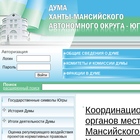
Авторизация
ОБЩИЕ СВЕДЕНИЯ О ДУМЕ
Логин
КОМИТЕТЫ И КОМИССИИ ДУМЫ
Пароль
ФРАКЦИИ В ДУМЕ
Поиск
расширенный поиск
Государственные символы Югры
Координацио
История Думы
органов мес
Итоги деятельности Думы
Мансийского
Оценка регулирующего воздействия
проектов нормативных правовых