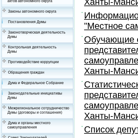
Ханты-Манси
актов автономного округа
Законы автономного округа
Информацион
Постановления Думы
"Местное са
Законотворческая деятельность
Обучающие с
Думы
представите
Контрольная деятельность
Думы
самоуправле
Противодействие коррупции
Ханты-Манси
Обращения граждан
Статистичес
Дума и Федеральное Собрание
представите
Законодательные инициативы
Думы
самоуправле
Межрегиональное сотрудничество
Думы (договоры и соглашения)
Ханты-Манси
Дума и органы местного
Список депу
самоуправления
Совет Законодателей