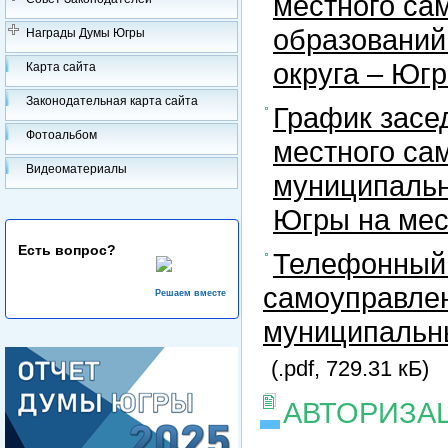
местного са
образований
Награды Думы Югры
округа – Юг
Карта сайта
Законодательная карта сайта
График засе
Фотоальбом
местного са
Видеоматериалы
муниципальн
Югры на ме
Есть вопрос?
Телефонный 
самоуправлен
Решаем вместе
муниципальны
(.pdf, 729.31 кБ)
АВТОРИЗА