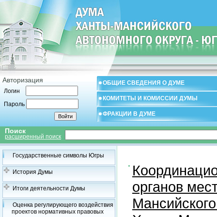
Авторизация
ОБЩИЕ СВЕДЕНИЯ О ДУМЕ
Логин
КОМИТЕТЫ И КОМИССИИ ДУМЫ
Пароль
ФРАКЦИИ В ДУМЕ
Поиск
расширенный поиск
Государственные символы Югры
Координацио
История Думы
органов мес
Итоги деятельности Думы
Мансийского
Оценка регулирующего воздействия
проектов нормативных правовых