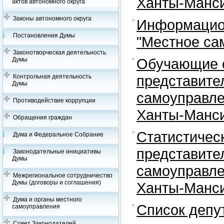
Ханты-Манси
актов автономного округа
Законы автономного округа
Информацион
Постановления Думы
"Местное са
Законотворческая деятельность
Обучающие с
Думы
представите
Контрольная деятельность
Думы
самоуправле
Противодействие коррупции
Ханты-Манси
Обращения граждан
Статистичес
Дума и Федеральное Собрание
представите
Законодательные инициативы
Думы
самоуправле
Межрегиональное сотрудничество
Думы (договоры и соглашения)
Ханты-Манси
Дума и органы местного
Список депу
самоуправления
Совет Законодателей