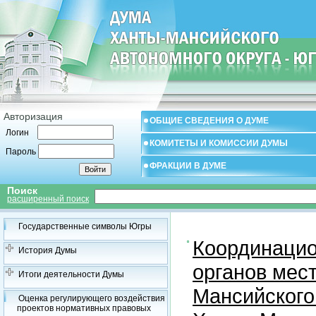
Авторизация
ОБЩИЕ СВЕДЕНИЯ О ДУМЕ
Логин
КОМИТЕТЫ И КОМИССИИ ДУМЫ
Пароль
ФРАКЦИИ В ДУМЕ
Поиск
расширенный поиск
Государственные символы Югры
Координацио
История Думы
органов мес
Итоги деятельности Думы
Мансийского
Оценка регулирующего воздействия
проектов нормативных правовых