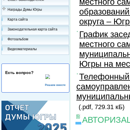
местного са
образований
Награды Думы Югры
округа – Юг
Карта сайта
Законодательная карта сайта
График засе
Фотоальбом
местного са
Видеоматериалы
муниципальн
Югры на ме
Есть вопрос?
Телефонный 
самоуправлен
Решаем вместе
муниципальны
(.pdf, 729.31 кБ)
АВТОРИЗА