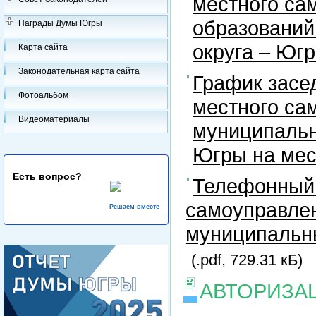
местного са
образований
Награды Думы Югры
округа – Юг
Карта сайта
Законодательная карта сайта
График засе
Фотоальбом
местного са
Видеоматериалы
муниципальн
Югры на ме
Есть вопрос?
Телефонный 
самоуправлен
Решаем вместе
муниципальны
(.pdf, 729.31 кБ)
АВТОРИЗА