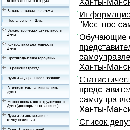
Ханты-Манси
актов автономного округа
Законы автономного округа
Информацион
Постановления Думы
"Местное са
Законотворческая деятельность
Обучающие с
Думы
представите
Контрольная деятельность
Думы
самоуправле
Противодействие коррупции
Ханты-Манси
Обращения граждан
Статистичес
Дума и Федеральное Собрание
представите
Законодательные инициативы
Думы
самоуправле
Межрегиональное сотрудничество
Думы (договоры и соглашения)
Ханты-Манси
Дума и органы местного
Список депу
самоуправления
Совет Законодателей