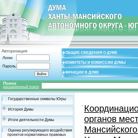
Авторизация
ОБЩИЕ СВЕДЕНИЯ О ДУМЕ
Логин
КОМИТЕТЫ И КОМИССИИ ДУМЫ
Пароль
ФРАКЦИИ В ДУМЕ
Поиск
расширенный поиск
Государственные символы Югры
Координацио
История Думы
органов мес
Итоги деятельности Думы
Мансийского
Оценка регулирующего воздействия
проектов нормативных правовых