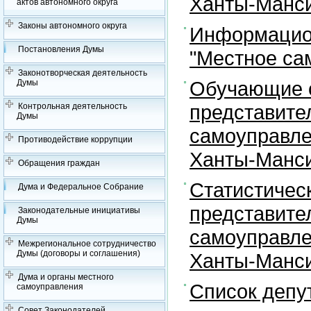
Ханты-Манси
актов автономного округа
Законы автономного округа
Информацион
Постановления Думы
"Местное са
Законотворческая деятельность
Обучающие с
Думы
представите
Контрольная деятельность
Думы
самоуправле
Противодействие коррупции
Ханты-Манси
Обращения граждан
Статистичес
Дума и Федеральное Собрание
представите
Законодательные инициативы
Думы
самоуправле
Межрегиональное сотрудничество
Думы (договоры и соглашения)
Ханты-Манси
Дума и органы местного
Список депу
самоуправления
Совет Законодателей