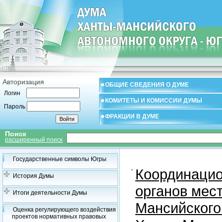
Авторизация
ОБЩИЕ СВЕДЕНИЯ О ДУМЕ
Логин
КОМИТЕТЫ И КОМИССИИ ДУМЫ
Пароль
ФРАКЦИИ В ДУМЕ
Поиск
расширенный поиск
Государственные символы Югры
Координацио
История Думы
органов мес
Итоги деятельности Думы
Мансийского
Оценка регулирующего воздействия
проектов нормативных правовых