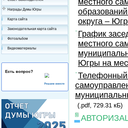
местного са
образований
Награды Думы Югры
округа – Юг
Карта сайта
Законодательная карта сайта
График засе
Фотоальбом
местного са
Видеоматериалы
муниципальн
Югры на ме
Есть вопрос?
Телефонный 
самоуправлен
Решаем вместе
муниципальны
(.pdf, 729.31 кБ)
АВТОРИЗА