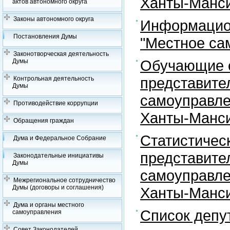
Ханты-Манси
актов автономного округа
Законы автономного округа
Информацион
Постановления Думы
"Местное са
Законотворческая деятельность
Обучающие с
Думы
представите
Контрольная деятельность
Думы
самоуправле
Противодействие коррупции
Ханты-Манси
Обращения граждан
Статистичес
Дума и Федеральное Собрание
представите
Законодательные инициативы
Думы
самоуправле
Межрегиональное сотрудничество
Думы (договоры и соглашения)
Ханты-Манси
Дума и органы местного
Список депу
самоуправления
Совет Законодателей