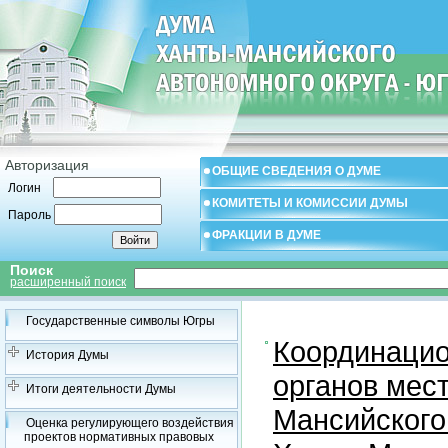
Авторизация
ОБЩИЕ СВЕДЕНИЯ О ДУМЕ
Логин
КОМИТЕТЫ И КОМИССИИ ДУМЫ
Пароль
ФРАКЦИИ В ДУМЕ
Поиск
расширенный поиск
Государственные символы Югры
Координацио
История Думы
органов мес
Итоги деятельности Думы
Мансийского
Оценка регулирующего воздействия
проектов нормативных правовых