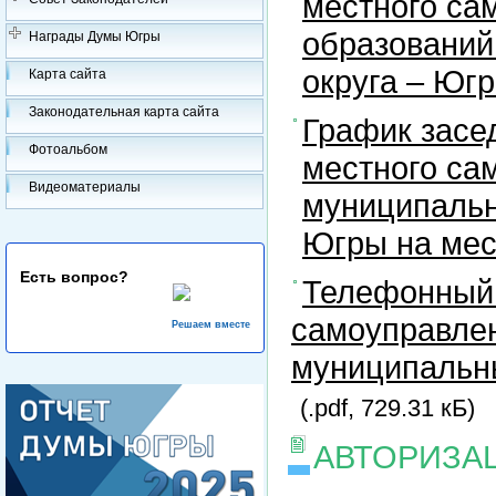
местного са
образований
Награды Думы Югры
округа – Юг
Карта сайта
Законодательная карта сайта
График засе
Фотоальбом
местного са
Видеоматериалы
муниципальн
Югры на ме
Есть вопрос?
Телефонный 
самоуправлен
Решаем вместе
муниципальны
(.pdf, 729.31 кБ)
АВТОРИЗА