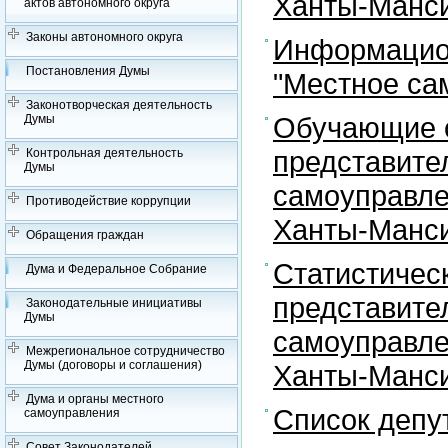
Ханты-Манси
актов автономного округа
Законы автономного округа
Информацион
Постановления Думы
"Местное са
Законотворческая деятельность
Обучающие с
Думы
представите
Контрольная деятельность
Думы
самоуправле
Противодействие коррупции
Ханты-Манси
Обращения граждан
Статистичес
Дума и Федеральное Собрание
представите
Законодательные инициативы
Думы
самоуправле
Межрегиональное сотрудничество
Думы (договоры и соглашения)
Ханты-Манси
Дума и органы местного
Список депу
самоуправления
Совет Законодателей