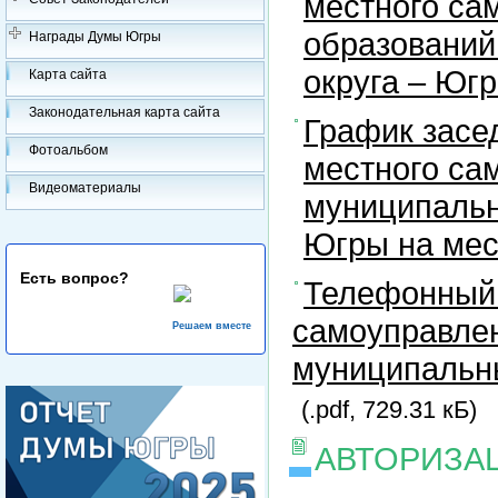
местного са
образований
Награды Думы Югры
округа – Юг
Карта сайта
Законодательная карта сайта
График засе
Фотоальбом
местного са
Видеоматериалы
муниципальн
Югры на ме
Есть вопрос?
Телефонный 
самоуправлен
Решаем вместе
муниципальны
(.pdf, 729.31 кБ)
АВТОРИЗА