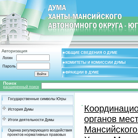
Авторизация
ОБЩИЕ СВЕДЕНИЯ О ДУМЕ
Логин
КОМИТЕТЫ И КОМИССИИ ДУМЫ
Пароль
ФРАКЦИИ В ДУМЕ
Поиск
расширенный поиск
Государственные символы Югры
Координацио
История Думы
органов мес
Итоги деятельности Думы
Мансийского
Оценка регулирующего воздействия
проектов нормативных правовых