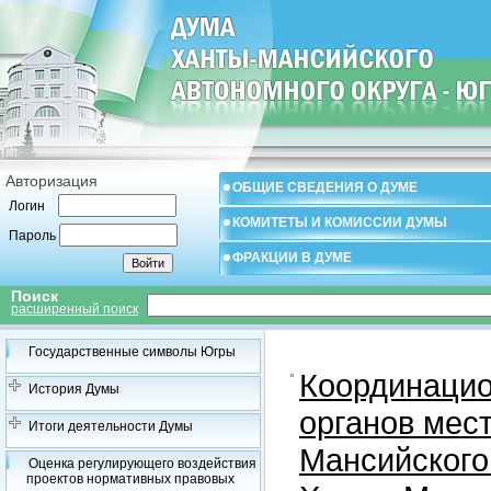
Авторизация
ОБЩИЕ СВЕДЕНИЯ О ДУМЕ
Логин
КОМИТЕТЫ И КОМИССИИ ДУМЫ
Пароль
ФРАКЦИИ В ДУМЕ
Поиск
расширенный поиск
Государственные символы Югры
Координацио
История Думы
органов мес
Итоги деятельности Думы
Мансийского
Оценка регулирующего воздействия
проектов нормативных правовых