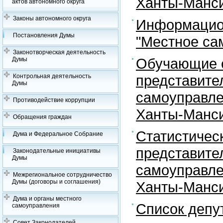
Ханты-Манси
актов автономного округа
Законы автономного округа
Информацион
Постановления Думы
"Местное са
Законотворческая деятельность
Обучающие с
Думы
представите
Контрольная деятельность
Думы
самоуправле
Противодействие коррупции
Ханты-Манси
Обращения граждан
Статистичес
Дума и Федеральное Собрание
представите
Законодательные инициативы
Думы
самоуправле
Межрегиональное сотрудничество
Думы (договоры и соглашения)
Ханты-Манси
Дума и органы местного
Список депу
самоуправления
Совет Законодателей