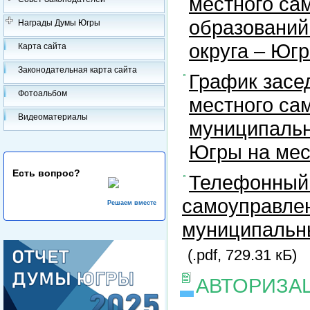
местного са
образований
Награды Думы Югры
округа – Юг
Карта сайта
Законодательная карта сайта
График засе
Фотоальбом
местного са
Видеоматериалы
муниципальн
Югры на ме
Есть вопрос?
Телефонный 
самоуправлен
Решаем вместе
муниципальны
(.pdf, 729.31 кБ)
АВТОРИЗА