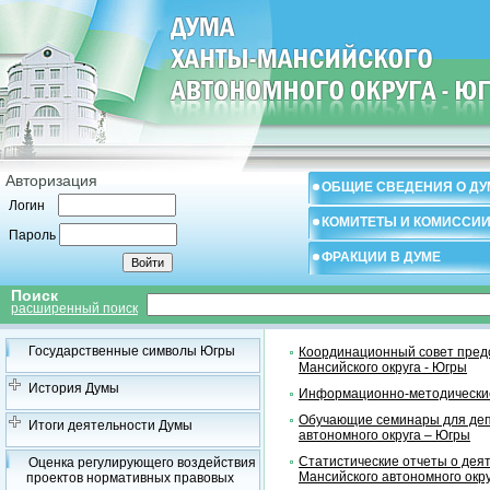
Авторизация
ОБЩИЕ СВЕДЕНИЯ О ДУ
Логин
КОМИТЕТЫ И КОМИССИ
Пароль
ФРАКЦИИ В ДУМЕ
Поиск
расширенный поиск
Государственные символы Югры
Координационный совет предс
Мансийского округа - Югры
История Думы
Информационно-методические
Обучающие семинары для деп
Итоги деятельности Думы
автономного округа – Югры
Статистические отчеты о дея
Оценка регулирующего воздействия
Мансийского автономного окр
проектов нормативных правовых