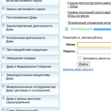
актов автономного округа
Список депутатов представит
– Югры
Законы автономного округа
График заседаний представит
Югры на месяц
Постановления Думы
Телефонный справочник орган
Законотворческая деятельность
АВТОРИЗАЦИЯ
Думы
Пожалуйста, авторизуйтесь:
Контрольная деятельность
Думы
Логин:
Противодействие коррупции
Пароль:
Обращения граждан
Запомнить меня на
Дума и Федеральное Собрание
Забыли свой пароль?
Законодательные инициативы
Думы
Межрегиональное сотрудничество
Думы (договоры и соглашения)
Дума и органы местного
самоуправления
Совет Законодателей