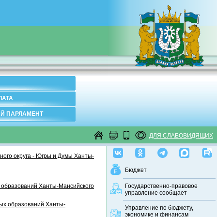
ЛАТА
Й ПАРЛАМЕНТ
ДЛЯ СЛАБОВИДЯЩИХ
ого округа - Югры и Думы Ханты-
Бюджет
 образований Ханты-Мансийского
Государственно-правовое
управление сообщает
ных образований Ханты-
Управление по бюджету,
экономике и финансам