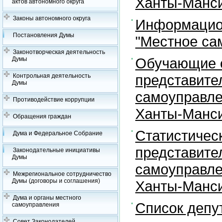
Ханты-Манси
актов автономного округа
Законы автономного округа
Информацион
Постановления Думы
"Местное са
Законотворческая деятельность
Обучающие с
Думы
представите
Контрольная деятельность
Думы
самоуправле
Противодействие коррупции
Ханты-Манси
Обращения граждан
Статистичес
Дума и Федеральное Собрание
представите
Законодательные инициативы
Думы
самоуправле
Межрегиональное сотрудничество
Думы (договоры и соглашения)
Ханты-Манси
Дума и органы местного
Список депу
самоуправления
Совет Законодателей