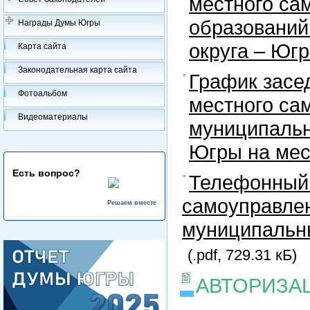
местного са
образований
Награды Думы Югры
округа – Юг
Карта сайта
Законодательная карта сайта
График засе
Фотоальбом
местного са
Видеоматериалы
муниципальн
Югры на ме
Есть вопрос?
Телефонный 
самоуправлен
Решаем вместе
муниципальны
(.pdf, 729.31 кБ)
АВТОРИЗА