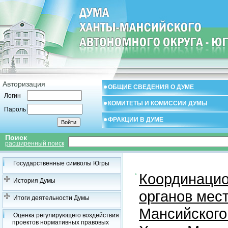
Авторизация
ОБЩИЕ СВЕДЕНИЯ О ДУМЕ
Логин
КОМИТЕТЫ И КОМИССИИ ДУМЫ
Пароль
ФРАКЦИИ В ДУМЕ
Поиск
расширенный поиск
Государственные символы Югры
Координацио
История Думы
органов мес
Итоги деятельности Думы
Мансийского
Оценка регулирующего воздействия
проектов нормативных правовых