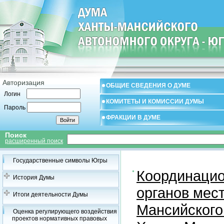
Авторизация
ОБЩИЕ СВЕДЕНИЯ О ДУМЕ
Логин
КОМИТЕТЫ И КОМИССИИ ДУМЫ
Пароль
ФРАКЦИИ В ДУМЕ
Поиск
расширенный поиск
Государственные символы Югры
Координацио
История Думы
органов мес
Итоги деятельности Думы
Мансийского
Оценка регулирующего воздействия
проектов нормативных правовых