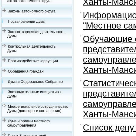
Ханты-Манси
актов автономного округа
Законы автономного округа
Информацион
Постановления Думы
"Местное са
Законотворческая деятельность
Обучающие с
Думы
представите
Контрольная деятельность
Думы
самоуправле
Противодействие коррупции
Ханты-Манси
Обращения граждан
Статистичес
Дума и Федеральное Собрание
представите
Законодательные инициативы
Думы
самоуправле
Межрегиональное сотрудничество
Думы (договоры и соглашения)
Ханты-Манси
Дума и органы местного
Список депу
самоуправления
Совет Законодателей