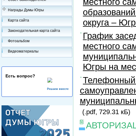
местного са
образований
Награды Думы Югры
округа – Юг
Карта сайта
Законодательная карта сайта
График засе
Фотоальбом
местного са
Видеоматериалы
муниципальн
Югры на ме
Есть вопрос?
Телефонный 
самоуправлен
Решаем вместе
муниципальны
(.pdf, 729.31 кБ)
АВТОРИЗА