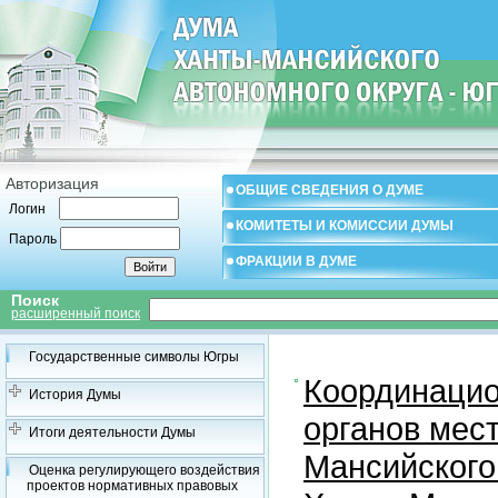
Авторизация
ОБЩИЕ СВЕДЕНИЯ О ДУМЕ
Логин
КОМИТЕТЫ И КОМИССИИ ДУМЫ
Пароль
ФРАКЦИИ В ДУМЕ
Поиск
расширенный поиск
Государственные символы Югры
Координацио
История Думы
органов мес
Итоги деятельности Думы
Мансийского
Оценка регулирующего воздействия
проектов нормативных правовых