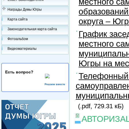
местного са
образований
Награды Думы Югры
округа – Юг
Карта сайта
Законодательная карта сайта
График засе
Фотоальбом
местного са
Видеоматериалы
муниципальн
Югры на ме
Есть вопрос?
Телефонный 
самоуправлен
Решаем вместе
муниципальны
(.pdf, 729.31 кБ)
АВТОРИЗА