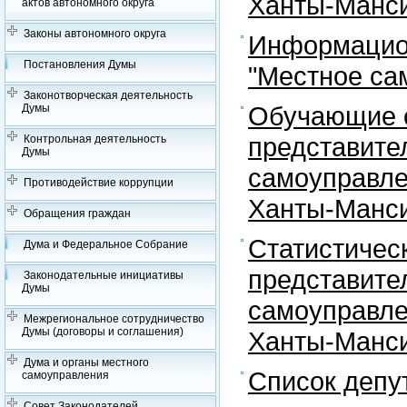
Ханты-Манси
актов автономного округа
Законы автономного округа
Информацион
Постановления Думы
"Местное са
Законотворческая деятельность
Обучающие с
Думы
представите
Контрольная деятельность
Думы
самоуправле
Противодействие коррупции
Ханты-Манси
Обращения граждан
Статистичес
Дума и Федеральное Собрание
представите
Законодательные инициативы
Думы
самоуправле
Межрегиональное сотрудничество
Думы (договоры и соглашения)
Ханты-Манси
Дума и органы местного
Список депу
самоуправления
Совет Законодателей