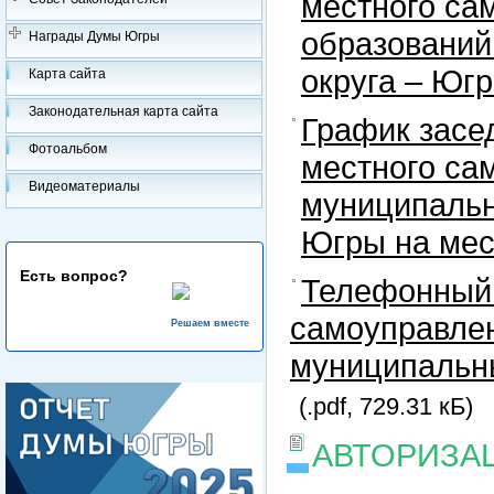
местного са
образований
Награды Думы Югры
округа – Юг
Карта сайта
Законодательная карта сайта
График засе
Фотоальбом
местного са
Видеоматериалы
муниципальн
Югры на ме
Есть вопрос?
Телефонный 
самоуправлен
Решаем вместе
муниципальны
(.pdf, 729.31 кБ)
АВТОРИЗА