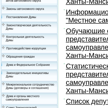
Ханты-Манси
актов автономного округа
Законы автономного округа
Информацион
Постановления Думы
"Местное са
Законотворческая деятельность
Обучающие с
Думы
представите
Контрольная деятельность
Думы
самоуправле
Противодействие коррупции
Ханты-Манси
Обращения граждан
Статистичес
Дума и Федеральное Собрание
представите
Законодательные инициативы
Думы
самоуправле
Межрегиональное сотрудничество
Думы (договоры и соглашения)
Ханты-Манси
Дума и органы местного
Список депу
самоуправления
Совет Законодателей