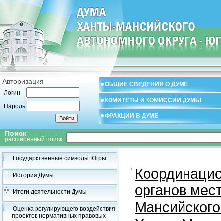
Авторизация
ОБЩИЕ СВЕДЕНИЯ О ДУМЕ
Логин
КОМИТЕТЫ И КОМИССИИ ДУМЫ
Пароль
ФРАКЦИИ В ДУМЕ
Поиск
расширенный поиск
Государственные символы Югры
Координацио
История Думы
органов мес
Итоги деятельности Думы
Мансийского
Оценка регулирующего воздействия
проектов нормативных правовых