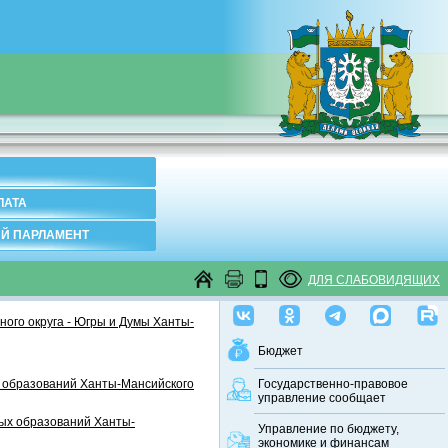
ЛАТА
Й ПАРЛАМЕНТ
ДЛЯ СЛАБОВИДЯЩИХ
ого округа - Югры и Думы Ханты-
Бюджет
 образований Ханты-Мансийского
Государственно-правовое
управление сообщает
ных образований Ханты-
Управление по бюджету,
экономике и финансам