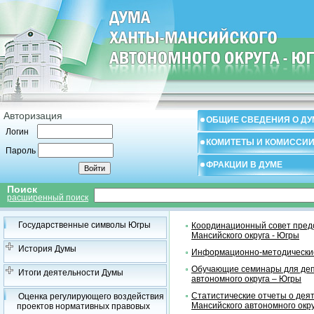
Авторизация
ОБЩИЕ СВЕДЕНИЯ О ДУ
Логин
КОМИТЕТЫ И КОМИССИ
Пароль
ФРАКЦИИ В ДУМЕ
Поиск
расширенный поиск
Государственные символы Югры
Координационный совет предс
Мансийского округа - Югры
История Думы
Информационно-методические
Обучающие семинары для деп
Итоги деятельности Думы
автономного округа – Югры
Статистические отчеты о дея
Оценка регулирующего воздействия
Мансийского автономного окр
проектов нормативных правовых