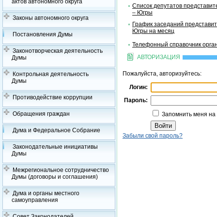
актов автономного округа
Список депутатов представит
– Югры
Законы автономного округа
График заседаний представит
Югры на месяц
Постановления Думы
Телефонный справочник орган
Законотворческая деятельность
АВТОРИЗАЦИЯ
Думы
Пожалуйста, авторизуйтесь:
Контрольная деятельность
Думы
Логин:
Противодействие коррупции
Пароль:
Обращения граждан
Запомнить меня на
Дума и Федеральное Собрание
Забыли свой пароль?
Законодательные инициативы
Думы
Межрегиональное сотрудничество
Думы (договоры и соглашения)
Дума и органы местного
самоуправления
Совет Законодателей