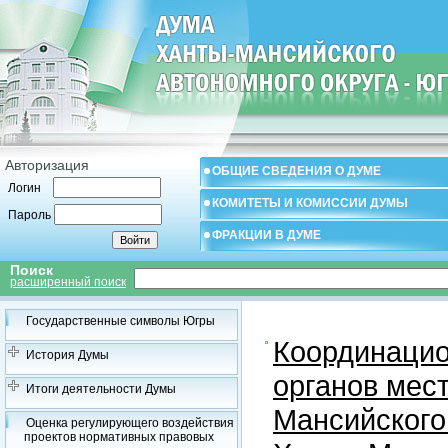
Авторизация
ОБЩИЕ СВЕДЕНИЯ О ДУМЕ
Логин
КОМИТЕТЫ И КОМИССИИ ДУМЫ
Пароль
ФРАКЦИИ В ДУМЕ
Поиск
расширенный поиск
Государственные символы Югры
Координацио
История Думы
органов мес
Итоги деятельности Думы
Мансийского
Оценка регулирующего воздействия
проектов нормативных правовых