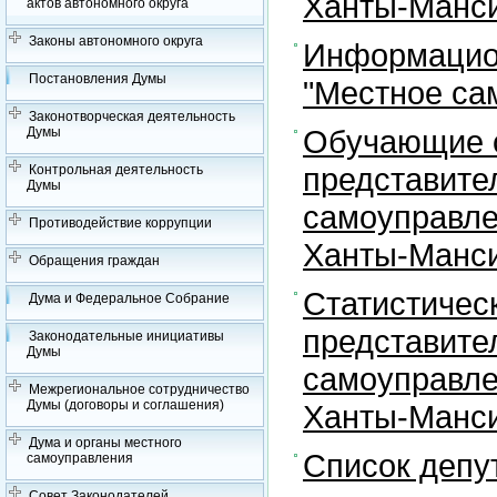
Ханты-Манси
актов автономного округа
Законы автономного округа
Информацион
Постановления Думы
"Местное са
Законотворческая деятельность
Обучающие с
Думы
представите
Контрольная деятельность
Думы
самоуправле
Противодействие коррупции
Ханты-Манси
Обращения граждан
Статистичес
Дума и Федеральное Собрание
представите
Законодательные инициативы
Думы
самоуправле
Межрегиональное сотрудничество
Думы (договоры и соглашения)
Ханты-Манси
Дума и органы местного
Список депу
самоуправления
Совет Законодателей