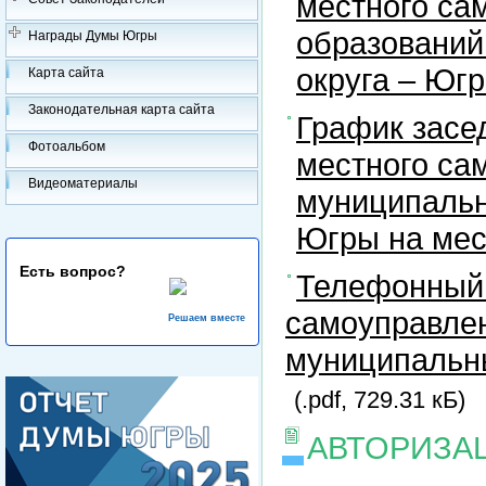
местного са
образований
Награды Думы Югры
округа – Юг
Карта сайта
Законодательная карта сайта
График засе
Фотоальбом
местного са
Видеоматериалы
муниципальн
Югры на ме
Есть вопрос?
Телефонный 
самоуправлен
Решаем вместе
муниципальны
(.pdf, 729.31 кБ)
АВТОРИЗА