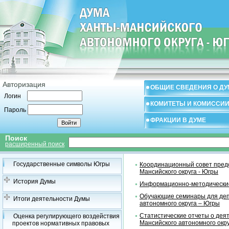
Авторизация
ОБЩИЕ СВЕДЕНИЯ О ДУ
Логин
КОМИТЕТЫ И КОМИССИ
Пароль
ФРАКЦИИ В ДУМЕ
Поиск
расширенный поиск
Государственные символы Югры
Координационный совет предс
Мансийского округа - Югры
История Думы
Информационно-методические
Обучающие семинары для деп
Итоги деятельности Думы
автономного округа – Югры
Статистические отчеты о дея
Оценка регулирующего воздействия
Мансийского автономного окр
проектов нормативных правовых