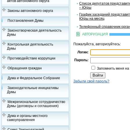
актов автономного округа
Список депутатов представит
– Югры
Законы автономного округа
График заседаний представит
Югры на месяц
Постановления Думы
Телефонный справочник орган
Законотворческая деятельность
АВТОРИЗАЦИЯ
Думы
Пожалуйста, авторизуйтесь:
Контрольная деятельность
Думы
Логин:
Противодействие коррупции
Пароль:
Обращения граждан
Запомнить меня на
Дума и Федеральное Собрание
Забыли свой пароль?
Законодательные инициативы
Думы
Межрегиональное сотрудничество
Думы (договоры и соглашения)
Дума и органы местного
самоуправления
Совет Законодателей