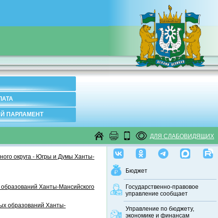
ЛАТА
Й ПАРЛАМЕНТ
ДЛЯ СЛАБОВИДЯЩИХ
ого округа - Югры и Думы Ханты-
Бюджет
 образований Ханты-Мансийского
Государственно-правовое
управление сообщает
ных образований Ханты-
Управление по бюджету,
экономике и финансам