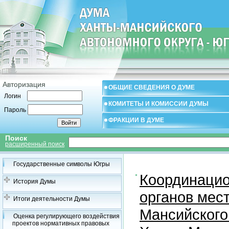
Авторизация
ОБЩИЕ СВЕДЕНИЯ О ДУМЕ
Логин
КОМИТЕТЫ И КОМИССИИ ДУМЫ
Пароль
ФРАКЦИИ В ДУМЕ
Поиск
расширенный поиск
Государственные символы Югры
Координацио
История Думы
органов мес
Итоги деятельности Думы
Мансийского
Оценка регулирующего воздействия
проектов нормативных правовых