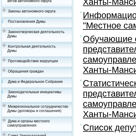
Ханты-Манси
актов автономного округа
Законы автономного округа
Информацион
Постановления Думы
"Местное са
Законотворческая деятельность
Обучающие с
Думы
представите
Контрольная деятельность
Думы
самоуправле
Противодействие коррупции
Ханты-Манси
Обращения граждан
Статистичес
Дума и Федеральное Собрание
представите
Законодательные инициативы
Думы
самоуправле
Межрегиональное сотрудничество
Думы (договоры и соглашения)
Ханты-Манси
Дума и органы местного
Список депу
самоуправления
Совет Законодателей