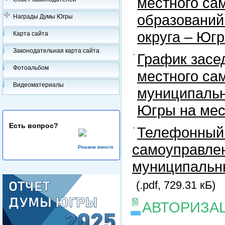
местного са
образований
Награды Думы Югры
округа – Юг
Карта сайта
Законодательная карта сайта
График засе
Фотоальбом
местного са
Видеоматериалы
муниципальн
Югры на ме
Есть вопрос?
Телефонный 
самоуправлен
Решаем вместе
муниципальны
(.pdf, 729.31 кБ)
АВТОРИЗА