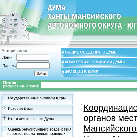
Авторизация
ОБЩИЕ СВЕДЕНИЯ О ДУМЕ
Логин
КОМИТЕТЫ И КОМИССИИ ДУМЫ
Пароль
ФРАКЦИИ В ДУМЕ
Поиск
расширенный поиск
Государственные символы Югры
Координацио
История Думы
органов мес
Итоги деятельности Думы
Мансийского
Оценка регулирующего воздействия
проектов нормативных правовых