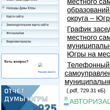
местного са
образований
Награды Думы Югры
округа – Юг
Карта сайта
Законодательная карта сайта
График засе
Фотоальбом
местного са
Видеоматериалы
муниципальн
Югры на ме
Есть вопрос?
Телефонный 
самоуправлен
Решаем вместе
муниципальны
(.pdf, 729.31 кБ)
АВТОРИЗА