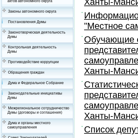
Ханты-Манси
актов автономного округа
Законы автономного округа
Информацион
Постановления Думы
"Местное са
Законотворческая деятельность
Обучающие с
Думы
представите
Контрольная деятельность
Думы
самоуправле
Противодействие коррупции
Ханты-Манси
Обращения граждан
Статистичес
Дума и Федеральное Собрание
представите
Законодательные инициативы
Думы
самоуправле
Межрегиональное сотрудничество
Думы (договоры и соглашения)
Ханты-Манси
Дума и органы местного
Список депу
самоуправления
Совет Законодателей