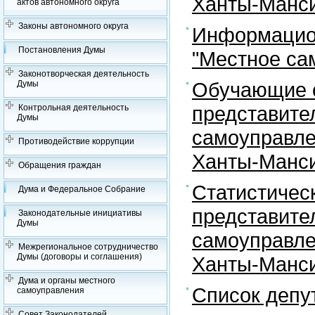
Ханты-Манси
актов автономного округа
Законы автономного округа
Информацион
Постановления Думы
"Местное са
Законотворческая деятельность
Обучающие с
Думы
представите
Контрольная деятельность
Думы
самоуправле
Противодействие коррупции
Ханты-Манси
Обращения граждан
Статистичес
Дума и Федеральное Собрание
представите
Законодательные инициативы
Думы
самоуправле
Межрегиональное сотрудничество
Думы (договоры и соглашения)
Ханты-Манси
Дума и органы местного
Список депу
самоуправления
Совет Законодателей