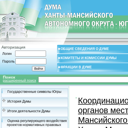
Авторизация
ОБЩИЕ СВЕДЕНИЯ О ДУМЕ
Логин
КОМИТЕТЫ И КОМИССИИ ДУМЫ
Пароль
ФРАКЦИИ В ДУМЕ
Поиск
расширенный поиск
Государственные символы Югры
Координацио
История Думы
органов мес
Итоги деятельности Думы
Мансийского
Оценка регулирующего воздействия
проектов нормативных правовых