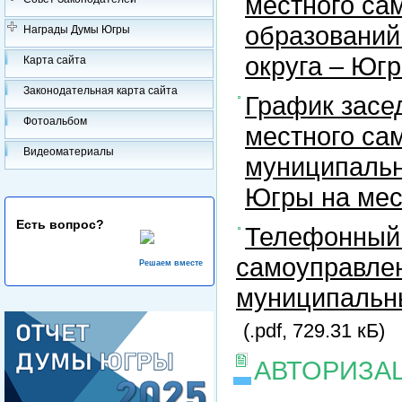
местного са
образований
Награды Думы Югры
округа – Юг
Карта сайта
Законодательная карта сайта
График засе
Фотоальбом
местного са
Видеоматериалы
муниципальн
Югры на ме
Есть вопрос?
Телефонный 
самоуправлен
Решаем вместе
муниципальны
(.pdf, 729.31 кБ)
АВТОРИЗА