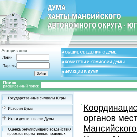
Авторизация
ОБЩИЕ СВЕДЕНИЯ О ДУМЕ
Логин
КОМИТЕТЫ И КОМИССИИ ДУМЫ
Пароль
ФРАКЦИИ В ДУМЕ
Поиск
расширенный поиск
Государственные символы Югры
Координацио
История Думы
органов мес
Итоги деятельности Думы
Мансийского
Оценка регулирующего воздействия
проектов нормативных правовых