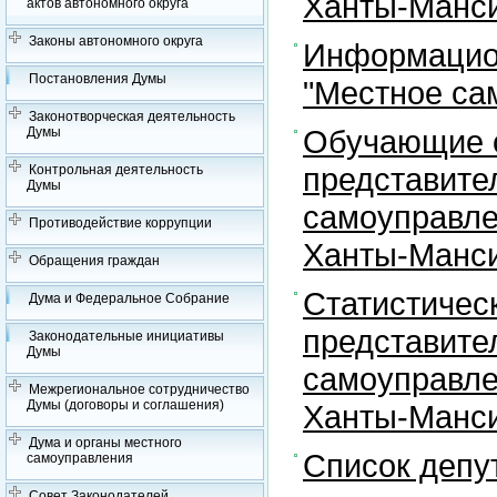
Ханты-Манси
актов автономного округа
Законы автономного округа
Информацион
Постановления Думы
"Местное са
Законотворческая деятельность
Обучающие с
Думы
представите
Контрольная деятельность
Думы
самоуправле
Противодействие коррупции
Ханты-Манси
Обращения граждан
Статистичес
Дума и Федеральное Собрание
представите
Законодательные инициативы
Думы
самоуправле
Межрегиональное сотрудничество
Думы (договоры и соглашения)
Ханты-Манси
Дума и органы местного
Список депу
самоуправления
Совет Законодателей