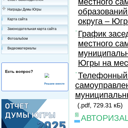
местного са
образований
Награды Думы Югры
округа – Юг
Карта сайта
Законодательная карта сайта
График засе
Фотоальбом
местного са
Видеоматериалы
муниципальн
Югры на ме
Есть вопрос?
Телефонный 
самоуправлен
Решаем вместе
муниципальны
(.pdf, 729.31 кБ)
АВТОРИЗА