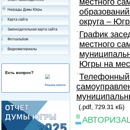
местного са
образований
Награды Думы Югры
округа – Юг
Карта сайта
Законодательная карта сайта
График засе
Фотоальбом
местного са
Видеоматериалы
муниципальн
Югры на ме
Есть вопрос?
Телефонный 
самоуправлен
Решаем вместе
муниципальны
(.pdf, 729.31 кБ)
АВТОРИЗА