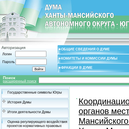
Авторизация
ОБЩИЕ СВЕДЕНИЯ О ДУМЕ
Логин
КОМИТЕТЫ И КОМИССИИ ДУМЫ
Пароль
ФРАКЦИИ В ДУМЕ
Поиск
расширенный поиск
Государственные символы Югры
Координацио
История Думы
органов мес
Итоги деятельности Думы
Мансийского
Оценка регулирующего воздействия
проектов нормативных правовых