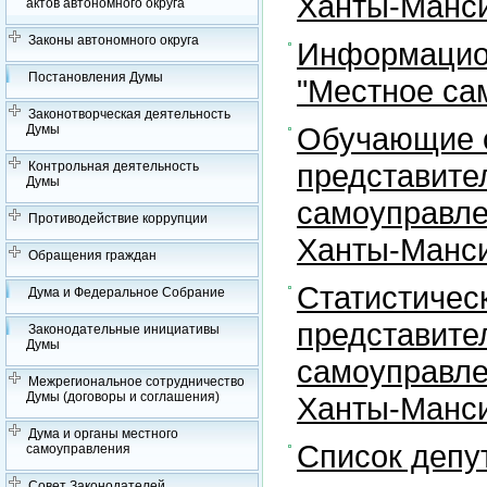
Ханты-Манси
актов автономного округа
Законы автономного округа
Информацион
Постановления Думы
"Местное са
Законотворческая деятельность
Обучающие с
Думы
представите
Контрольная деятельность
Думы
самоуправле
Противодействие коррупции
Ханты-Манси
Обращения граждан
Статистичес
Дума и Федеральное Собрание
представите
Законодательные инициативы
Думы
самоуправле
Межрегиональное сотрудничество
Думы (договоры и соглашения)
Ханты-Манси
Дума и органы местного
Список депу
самоуправления
Совет Законодателей