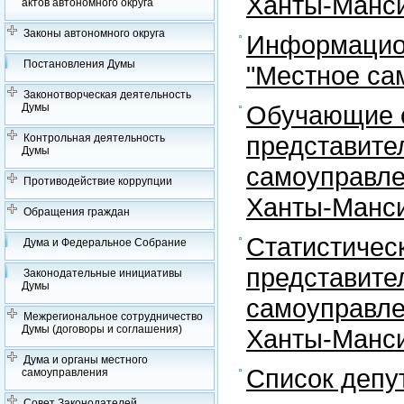
Ханты-Манси
актов автономного округа
Законы автономного округа
Информацион
Постановления Думы
"Местное са
Законотворческая деятельность
Обучающие с
Думы
представите
Контрольная деятельность
Думы
самоуправле
Противодействие коррупции
Ханты-Манси
Обращения граждан
Статистичес
Дума и Федеральное Собрание
представите
Законодательные инициативы
Думы
самоуправле
Межрегиональное сотрудничество
Думы (договоры и соглашения)
Ханты-Манси
Дума и органы местного
Список депу
самоуправления
Совет Законодателей