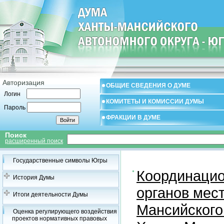
Авторизация
ОБЩИЕ СВЕДЕНИЯ О ДУМЕ
Логин
КОМИТЕТЫ И КОМИССИИ ДУМЫ
Пароль
ФРАКЦИИ В ДУМЕ
Поиск
расширенный поиск
Государственные символы Югры
Координацио
История Думы
органов мес
Итоги деятельности Думы
Мансийского
Оценка регулирующего воздействия
проектов нормативных правовых