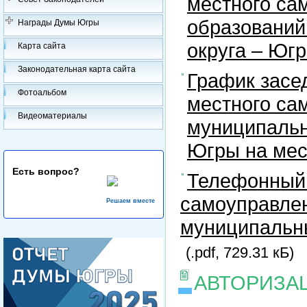
местного са
образований
Награды Думы Югры
округа – Юг
Карта сайта
Законодательная карта сайта
График засе
Фотоальбом
местного са
Видеоматериалы
муниципальн
Югры на ме
Есть вопрос?
Телефонный 
самоуправлен
Решаем вместе
муниципальны
(.pdf, 729.31 кБ)
АВТОРИЗА