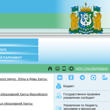
ЛАТА
Й ПАРЛАМЕНТ
ДЛЯ СЛАБОВИДЯЩИХ
ого округа - Югры и Думы Ханты-
Бюджет
 образований Ханты-Мансийского
Государственно-правовое
управление сообщает
ных образований Ханты-
Управление по бюджету,
экономике и финансам