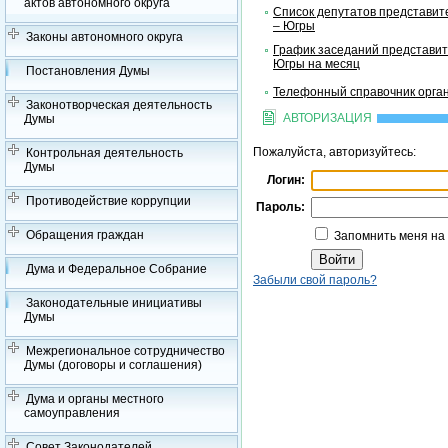
актов автономного округа
Список депутатов представит
– Югры
Законы автономного округа
График заседаний представит
Югры на месяц
Постановления Думы
Телефонный справочник орган
Законотворческая деятельность
АВТОРИЗАЦИЯ
Думы
Пожалуйста, авторизуйтесь:
Контрольная деятельность
Думы
Логин:
Противодействие коррупции
Пароль:
Обращения граждан
Запомнить меня на
Дума и Федеральное Собрание
Забыли свой пароль?
Законодательные инициативы
Думы
Межрегиональное сотрудничество
Думы (договоры и соглашения)
Дума и органы местного
самоуправления
Совет Законодателей