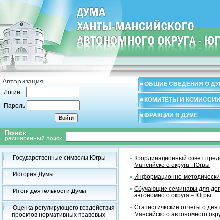
Авторизация
ОБЩИЕ СВЕДЕНИЯ О ДУ
Логин
КОМИТЕТЫ И КОМИССИ
Пароль
ФРАКЦИИ В ДУМЕ
Поиск
расширенный поиск
Государственные символы Югры
Координационный совет предс
Мансийского округа - Югры
История Думы
Информационно-методические
Обучающие семинары для деп
Итоги деятельности Думы
автономного округа – Югры
Статистические отчеты о дея
Оценка регулирующего воздействия
Мансийского автономного окр
проектов нормативных правовых