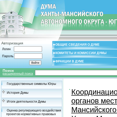
Авторизация
ОБЩИЕ СВЕДЕНИЯ О ДУМЕ
Логин
КОМИТЕТЫ И КОМИССИИ ДУМЫ
Пароль
ФРАКЦИИ В ДУМЕ
Поиск
расширенный поиск
Государственные символы Югры
Координацио
История Думы
органов мес
Итоги деятельности Думы
Мансийского
Оценка регулирующего воздействия
проектов нормативных правовых