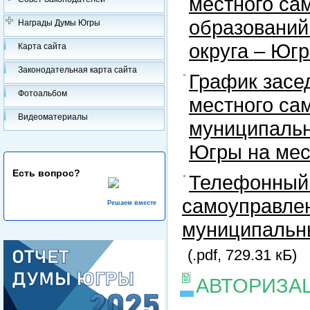
местного са
образований
Награды Думы Югры
округа – Юг
Карта сайта
Законодательная карта сайта
График засе
Фотоальбом
местного са
Видеоматериалы
муниципальн
Югры на ме
Есть вопрос?
Телефонный 
самоуправлен
Решаем вместе
муниципальны
(.pdf, 729.31 кБ)
АВТОРИЗА