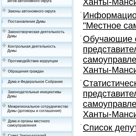
Ханты-Манси
актов автономного округа
Законы автономного округа
Информацион
Постановления Думы
"Местное са
Законотворческая деятельность
Обучающие с
Думы
представите
Контрольная деятельность
Думы
самоуправле
Противодействие коррупции
Ханты-Манси
Обращения граждан
Статистичес
Дума и Федеральное Собрание
представите
Законодательные инициативы
Думы
самоуправле
Межрегиональное сотрудничество
Думы (договоры и соглашения)
Ханты-Манси
Дума и органы местного
Список депу
самоуправления
Совет Законодателей